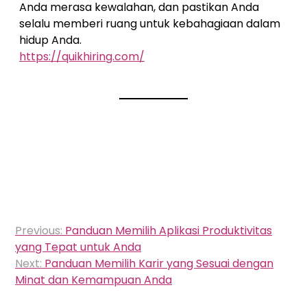
Anda merasa kewalahan, dan pastikan Anda
selalu memberi ruang untuk kebahagiaan dalam
hidup Anda.
https://quikhiring.com/
Post
Previous:
Panduan Memilih Aplikasi Produktivitas
navigation
yang Tepat untuk Anda
Next:
Panduan Memilih Karir yang Sesuai dengan
Minat dan Kemampuan Anda