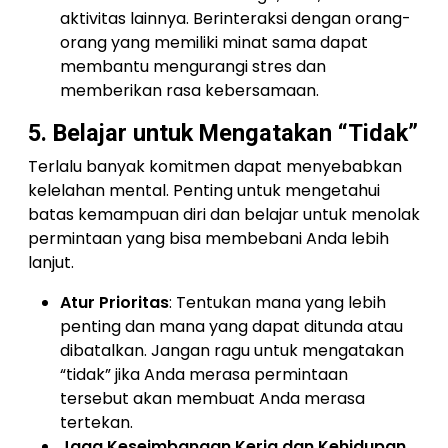
aktivitas lainnya. Berinteraksi dengan orang-
orang yang memiliki minat sama dapat
membantu mengurangi stres dan
memberikan rasa kebersamaan.
5. Belajar untuk Mengatakan “Tidak”
Terlalu banyak komitmen dapat menyebabkan
kelelahan mental. Penting untuk mengetahui
batas kemampuan diri dan belajar untuk menolak
permintaan yang bisa membebani Anda lebih
lanjut.
Atur Prioritas
: Tentukan mana yang lebih
penting dan mana yang dapat ditunda atau
dibatalkan. Jangan ragu untuk mengatakan
“tidak” jika Anda merasa permintaan
tersebut akan membuat Anda merasa
tertekan.
Jaga Keseimbangan Kerja dan Kehidupan