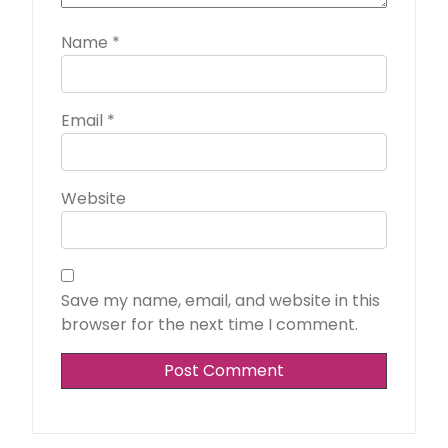
Name
*
Email
*
Website
Save my name, email, and website in this
browser for the next time I comment.