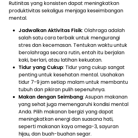
Rutinitas yang konsisten dapat meningkatkan
produktivitas sekaligus menjaga keseimbangan
mental.
Jadwalkan Aktivitas Fisik
: Olahraga adalah
salah satu cara terbaik untuk mengurangi
stres dan kecemasan. Tentukan waktu untuk
berolahraga secara rutin, entah itu berjalan
kaki, berlari, atau latihan kekuatan.
Tidur yang Cukup
: Tidur yang cukup sangat
penting untuk kesehatan mental. Usahakan
tidur 7-9 jam setiap malam untuk membantu
tubuh dan pikiran pulih sepenuhnya.
Makan dengan Seimbang
: Asupan makanan
yang sehat juga memengaruhi kondisi mental
Anda. Pilih makanan bergizi yang dapat
meningkatkan energi dan suasana hati,
seperti makanan kaya omega-3, sayuran
hijau, dan buah-buahan segar.