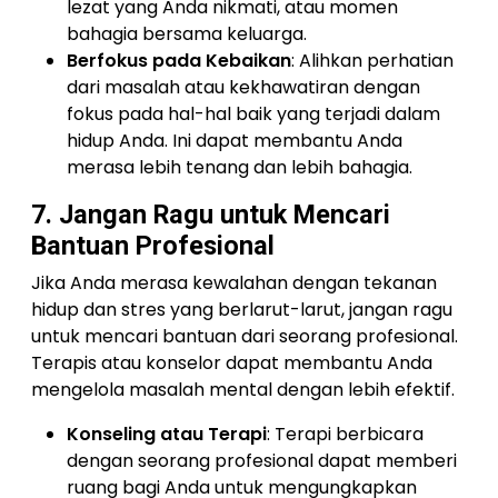
lezat yang Anda nikmati, atau momen
bahagia bersama keluarga.
Berfokus pada Kebaikan
: Alihkan perhatian
dari masalah atau kekhawatiran dengan
fokus pada hal-hal baik yang terjadi dalam
hidup Anda. Ini dapat membantu Anda
merasa lebih tenang dan lebih bahagia.
7. Jangan Ragu untuk Mencari
Bantuan Profesional
Jika Anda merasa kewalahan dengan tekanan
hidup dan stres yang berlarut-larut, jangan ragu
untuk mencari bantuan dari seorang profesional.
Terapis atau konselor dapat membantu Anda
mengelola masalah mental dengan lebih efektif.
Konseling atau Terapi
: Terapi berbicara
dengan seorang profesional dapat memberi
ruang bagi Anda untuk mengungkapkan