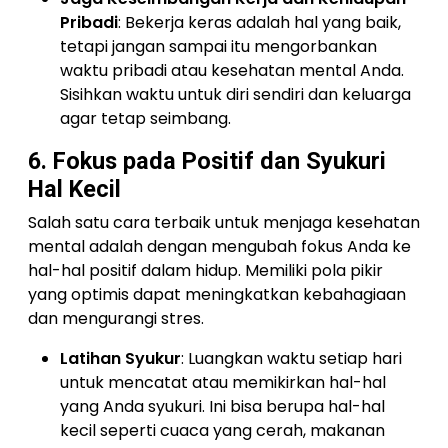
Pribadi
: Bekerja keras adalah hal yang baik,
tetapi jangan sampai itu mengorbankan
waktu pribadi atau kesehatan mental Anda.
Sisihkan waktu untuk diri sendiri dan keluarga
agar tetap seimbang.
6. Fokus pada Positif dan Syukuri
Hal Kecil
Salah satu cara terbaik untuk menjaga kesehatan
mental adalah dengan mengubah fokus Anda ke
hal-hal positif dalam hidup. Memiliki pola pikir
yang optimis dapat meningkatkan kebahagiaan
dan mengurangi stres.
Latihan Syukur
: Luangkan waktu setiap hari
untuk mencatat atau memikirkan hal-hal
yang Anda syukuri. Ini bisa berupa hal-hal
kecil seperti cuaca yang cerah, makanan