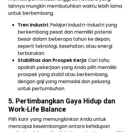
lainnya mungkin membutuhkan waktu lebih lama
untuk berkembang.
Tren Industri
: Pelajari industri-industri yang
berkembang pesat dan memiliki potensi
besar dalam beberapa tahun ke depan,
seperti teknologi, kesehatan, atau energi
terbarukan.
Stabilitas dan Prospek Kerja
: Cari tahu
apakah pekerjaan yang Anda pilih memiliki
prospek yang stabil atau berkembang,
dengan gaji yang memadai dan peluang
untuk pertumbuhan.
5. Pertimbangkan Gaya Hidup dan
Work-Life Balance
Pilih karir yang memungkinkan Anda untuk
mencapai keseimbangan antara kehidupan