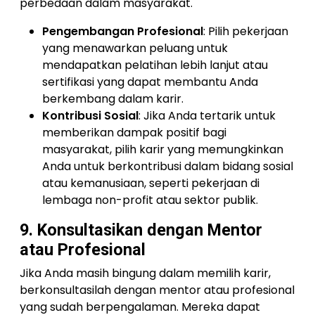
perbedaan dalam masyarakat.
Pengembangan Profesional
: Pilih pekerjaan
yang menawarkan peluang untuk
mendapatkan pelatihan lebih lanjut atau
sertifikasi yang dapat membantu Anda
berkembang dalam karir.
Kontribusi Sosial
: Jika Anda tertarik untuk
memberikan dampak positif bagi
masyarakat, pilih karir yang memungkinkan
Anda untuk berkontribusi dalam bidang sosial
atau kemanusiaan, seperti pekerjaan di
lembaga non-profit atau sektor publik.
9. Konsultasikan dengan Mentor
atau Profesional
Jika Anda masih bingung dalam memilih karir,
berkonsultasilah dengan mentor atau profesional
yang sudah berpengalaman. Mereka dapat