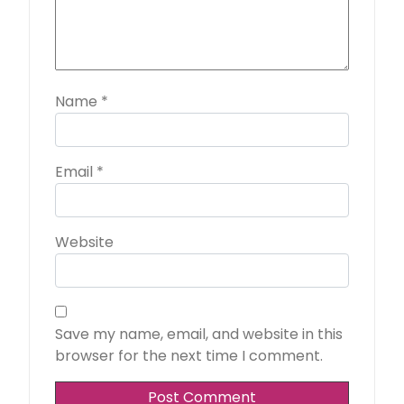
Name
*
Email
*
Website
Save my name, email, and website in this
browser for the next time I comment.