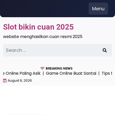
Skip
Menu
to
content
Slot bikin cuan 2025
website menghasilkan cuan resmi 2025
Search
for:
BREAKING NEWS
nline Paling Asik |
Game Online Buat Santai |
Tips Mai
August 6, 2026