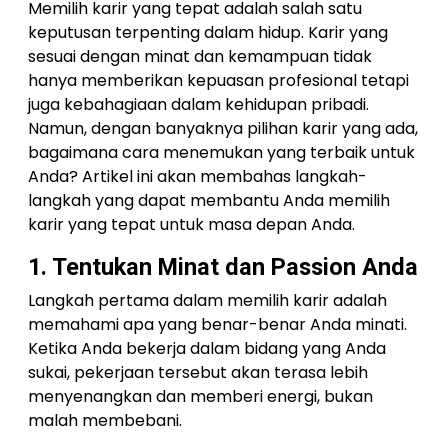
Memilih karir yang tepat adalah salah satu
keputusan terpenting dalam hidup. Karir yang
sesuai dengan minat dan kemampuan tidak
hanya memberikan kepuasan profesional tetapi
juga kebahagiaan dalam kehidupan pribadi.
Namun, dengan banyaknya pilihan karir yang ada,
bagaimana cara menemukan yang terbaik untuk
Anda? Artikel ini akan membahas langkah-
langkah yang dapat membantu Anda memilih
karir yang tepat untuk masa depan Anda.
1. Tentukan Minat dan Passion Anda
Langkah pertama dalam memilih karir adalah
memahami apa yang benar-benar Anda minati.
Ketika Anda bekerja dalam bidang yang Anda
sukai, pekerjaan tersebut akan terasa lebih
menyenangkan dan memberi energi, bukan
malah membebani.