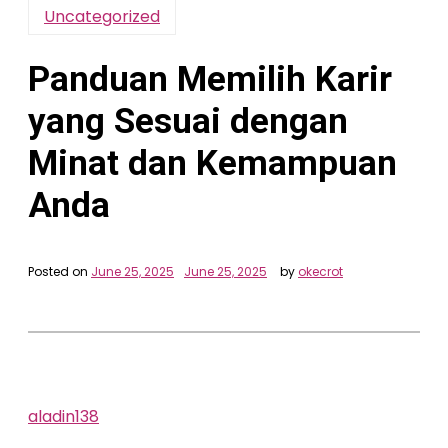
Uncategorized
Panduan Memilih Karir
yang Sesuai dengan
Minat dan Kemampuan
Anda
Posted on
June 25, 2025
June 25, 2025
by
okecrot
aladin138