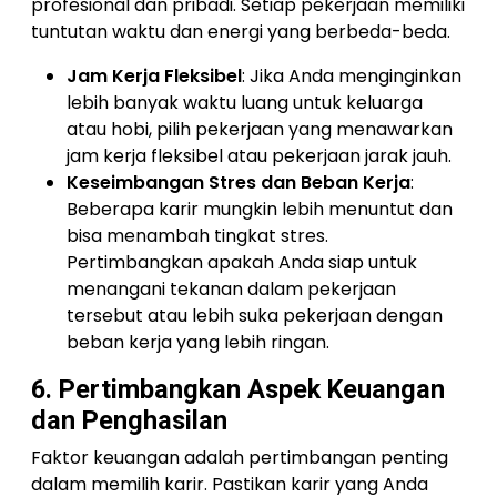
profesional dan pribadi. Setiap pekerjaan memiliki
tuntutan waktu dan energi yang berbeda-beda.
Jam Kerja Fleksibel
: Jika Anda menginginkan
lebih banyak waktu luang untuk keluarga
atau hobi, pilih pekerjaan yang menawarkan
jam kerja fleksibel atau pekerjaan jarak jauh.
Keseimbangan Stres dan Beban Kerja
:
Beberapa karir mungkin lebih menuntut dan
bisa menambah tingkat stres.
Pertimbangkan apakah Anda siap untuk
menangani tekanan dalam pekerjaan
tersebut atau lebih suka pekerjaan dengan
beban kerja yang lebih ringan.
6. Pertimbangkan Aspek Keuangan
dan Penghasilan
Faktor keuangan adalah pertimbangan penting
dalam memilih karir. Pastikan karir yang Anda