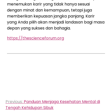
menemukan karir yang tidak hanya sesuai
dengan minat dan kemampuan, tetapi juga
memberikan kepuasan jangka panjang. Karir
yang Anda pilih akan menjadi landasan bagi masa
depan yang sukses dan bahagia.
https://thescienceforum.org
Post
Previous:
Panduan Menjaga Kesehatan Mental di
navigation
Tengah Kehidupan Sibuk