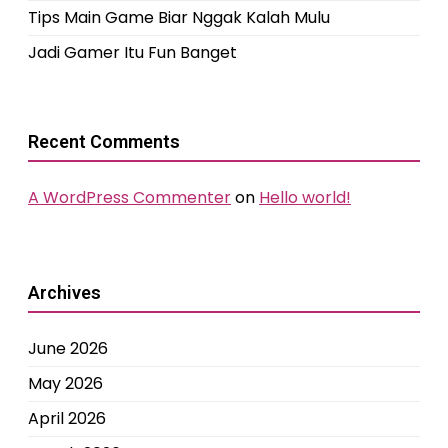
Tips Main Game Biar Nggak Kalah Mulu
Jadi Gamer Itu Fun Banget
Recent Comments
A WordPress Commenter
on
Hello world!
Archives
June 2026
May 2026
April 2026