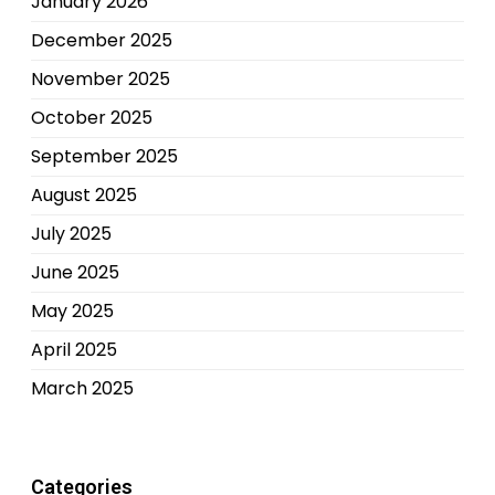
January 2026
December 2025
November 2025
October 2025
September 2025
August 2025
July 2025
June 2025
May 2025
April 2025
March 2025
Categories