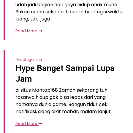
udah jadi bagian dari gaya hidup anak muda.
Bukan cuma sekadar hiburan buat ngisi waktu
luang, tapi juga
Read More
Uncategorized
Hype Banget Sampai Lupa
Jam
di situs Mantap168 Zaman sekarang tuh
rasanya hidup gak bisa lepas dari yang
namanya dunia game. Bangun tidur cek
notifikasi, siang dikit mabar, malam lanjut
Read More