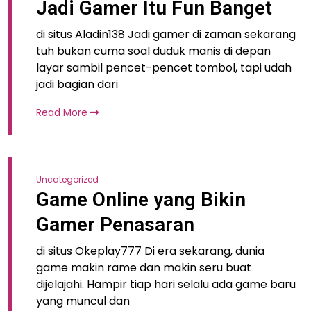
Jadi Gamer Itu Fun Banget
di situs Aladin138 Jadi gamer di zaman sekarang
tuh bukan cuma soal duduk manis di depan
layar sambil pencet-pencet tombol, tapi udah
jadi bagian dari
Read More
Uncategorized
Game Online yang Bikin
Gamer Penasaran
di situs Okeplay777 Di era sekarang, dunia
game makin rame dan makin seru buat
dijelajahi. Hampir tiap hari selalu ada game baru
yang muncul dan