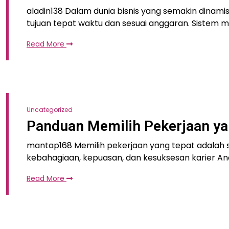
aladin138 Dalam dunia bisnis yang semakin dinam
tujuan tepat waktu dan sesuai anggaran. Sistem
Read More
Uncategorized
Panduan Memilih Pekerjaan ya
mantap168 Memilih pekerjaan yang tepat adalah
kebahagiaan, kepuasan, dan kesuksesan karier An
Read More