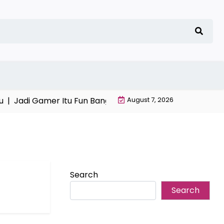
 |
Jadi Gamer Itu Fun Banget |
Game Online Favorit Anak
August 7, 2026
Search
Search