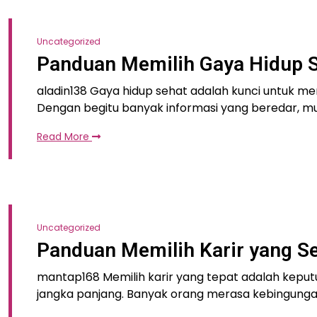
Uncategorized
Panduan Memilih Gaya Hidup S
aladin138 Gaya hidup sehat adalah kunci untuk me
Dengan begitu banyak informasi yang beredar, m
Read More
Uncategorized
Panduan Memilih Karir yang S
mantap168 Memilih karir yang tepat adalah kep
jangka panjang. Banyak orang merasa kebingunga