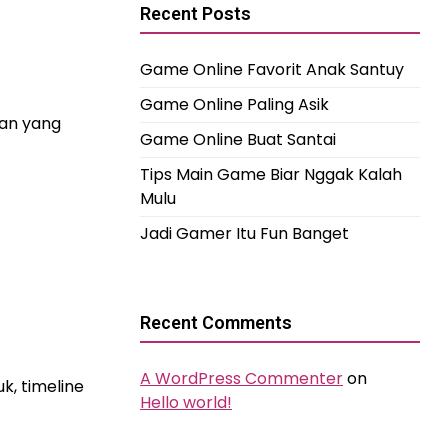
Recent Posts
Game Online Favorit Anak Santuy
Game Online Paling Asik
ian yang
Game Online Buat Santai
Tips Main Game Biar Nggak Kalah
Mulu
Jadi Gamer Itu Fun Banget
Recent Comments
A WordPress Commenter
on
k, timeline
Hello world!