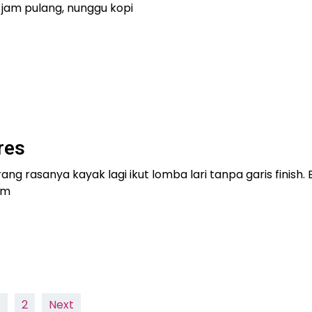
jam pulang, nunggu kopi
res
g rasanya kayak lagi ikut lomba lari tanpa garis finish.
um
1
2
Next