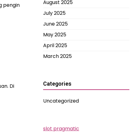
August 2025
g pengin
July 2025
June 2025
May 2025
April 2025
March 2025
Categories
an. Di
Uncategorized
slot pragmatic