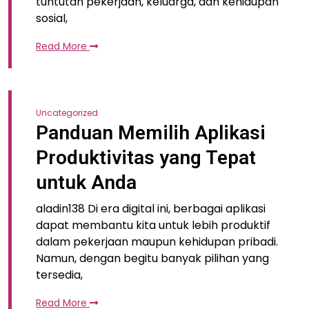
tuntutan pekerjaan, keluarga, dan kehidupan
sosial,
Read More
Uncategorized
Panduan Memilih Aplikasi
Produktivitas yang Tepat
untuk Anda
aladin138 Di era digital ini, berbagai aplikasi
dapat membantu kita untuk lebih produktif
dalam pekerjaan maupun kehidupan pribadi.
Namun, dengan begitu banyak pilihan yang
tersedia,
Read More