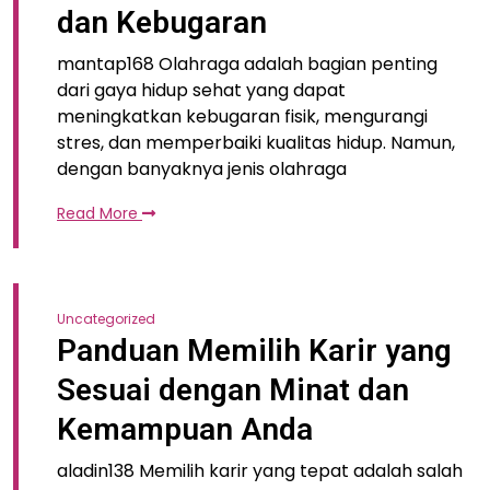
dan Kebugaran
mantap168 Olahraga adalah bagian penting
dari gaya hidup sehat yang dapat
meningkatkan kebugaran fisik, mengurangi
stres, dan memperbaiki kualitas hidup. Namun,
dengan banyaknya jenis olahraga
Read More
Uncategorized
Panduan Memilih Karir yang
Sesuai dengan Minat dan
Kemampuan Anda
aladin138 Memilih karir yang tepat adalah salah