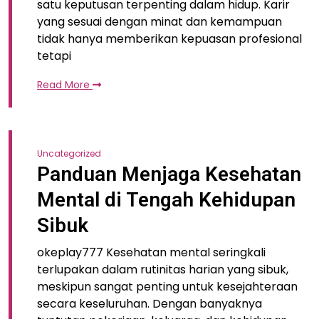
satu keputusan terpenting dalam hidup. Karir
yang sesuai dengan minat dan kemampuan
tidak hanya memberikan kepuasan profesional
tetapi
Read More
Uncategorized
Panduan Menjaga Kesehatan
Mental di Tengah Kehidupan
Sibuk
okeplay777 Kesehatan mental seringkali
terlupakan dalam rutinitas harian yang sibuk,
meskipun sangat penting untuk kesejahteraan
secara keseluruhan. Dengan banyaknya