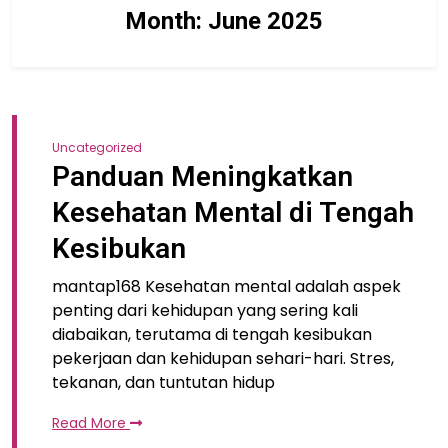
Month:
June 2025
Uncategorized
Panduan Meningkatkan
Kesehatan Mental di Tengah
Kesibukan
mantap168 Kesehatan mental adalah aspek
penting dari kehidupan yang sering kali
diabaikan, terutama di tengah kesibukan
pekerjaan dan kehidupan sehari-hari. Stres,
tekanan, dan tuntutan hidup
Read More