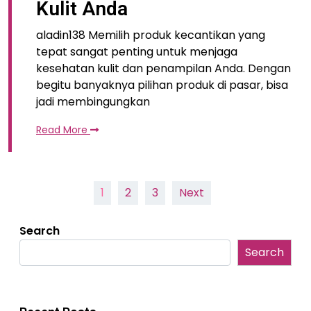
Kulit Anda
aladin138 Memilih produk kecantikan yang
tepat sangat penting untuk menjaga
kesehatan kulit dan penampilan Anda. Dengan
begitu banyaknya pilihan produk di pasar, bisa
jadi membingungkan
Read More
Posts
1
2
3
Next
pagination
Search
Search