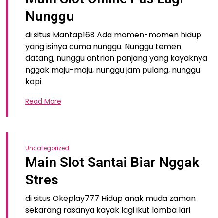
Nunggu
di situs Mantap168 Ada momen-momen hidup
yang isinya cuma nunggu. Nunggu temen
datang, nunggu antrian panjang yang kayaknya
nggak maju-maju, nunggu jam pulang, nunggu
kopi
Read More
Uncategorized
Main Slot Santai Biar Nggak
Stres
di situs Okeplay777 Hidup anak muda zaman
sekarang rasanya kayak lagi ikut lomba lari