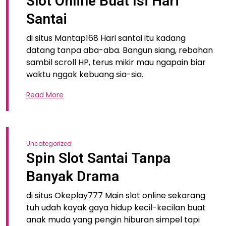
Slot Online Buat Isi Hari
Santai
di situs Mantap168 Hari santai itu kadang
datang tanpa aba-aba. Bangun siang, rebahan
sambil scroll HP, terus mikir mau ngapain biar
waktu nggak kebuang sia-sia.
Read More
Uncategorized
Spin Slot Santai Tanpa
Banyak Drama
di situs Okeplay777 Main slot online sekarang
tuh udah kayak gaya hidup kecil-kecilan buat
anak muda yang pengin hiburan simpel tapi