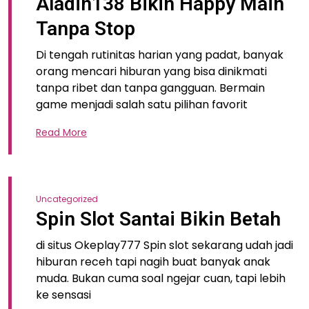
Aladin138 Bikin Happy Main
Tanpa Stop
Di tengah rutinitas harian yang padat, banyak
orang mencari hiburan yang bisa dinikmati
tanpa ribet dan tanpa gangguan. Bermain
game menjadi salah satu pilihan favorit
Read More
Uncategorized
Spin Slot Santai Bikin Betah
di situs Okeplay777 Spin slot sekarang udah jadi
hiburan receh tapi nagih buat banyak anak
muda. Bukan cuma soal ngejar cuan, tapi lebih
ke sensasi