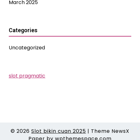
March 2025
Categories
Uncategorized
slot pragmatic
© 2026
Slot bikin cuan 2025
|
Theme NewsX
Paper by
wpthemespace.com