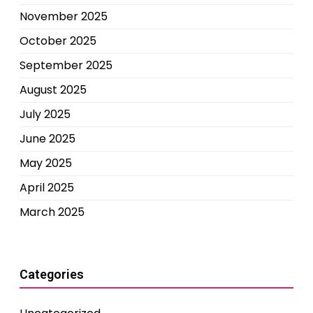
November 2025
October 2025
September 2025
August 2025
July 2025
June 2025
May 2025
April 2025
March 2025
Categories