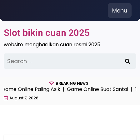
Skip
Menu
to
content
Slot bikin cuan 2025
website menghasilkan cuan resmi 2025
Search
for:
BREAKING NEWS
ame Online Paling Asik |
Game Online Buat Santai |
Tip
August 7, 2026