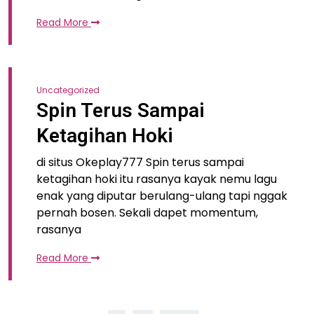
Read More
Uncategorized
Spin Terus Sampai
Ketagihan Hoki
di situs Okeplay777 Spin terus sampai
ketagihan hoki itu rasanya kayak nemu lagu
enak yang diputar berulang-ulang tapi nggak
pernah bosen. Sekali dapet momentum,
rasanya
Read More