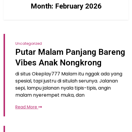
Month:
February 2026
Uncategorized
Putar Malam Panjang Bareng
Vibes Anak Nongkrong
di situs Okeplay777 Malam itu nggak ada yang
spesial, tapi justru di situlah serunya. Jalanan
sepi, lampu jalanan nyala tipis-tipis, angin
malam nyerempet muka, dan
Read More