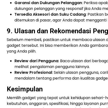
Garansi dan Dukungan Pelanggan
: Periksa ap
dukungan pelanggan yang responsif jika Anda 
Tersedia Aksesori dan Suku Cadang
: Pastikan
ditemukan di pasar, agar Anda dapat mengganti
9. Ulasan dan Rekomendasi Pen
Sebelum membeli, pastikan untuk membaca ulasan d
gadget tersebut. Ini bisa memberikan Anda gambaran
yang Anda pilih.
Review dari Pengguna
: Baca ulasan dari berbaga
melihat pengalaman pengguna lainnya.
Review Profesional
: Selain ulasan pengguna, car
mendalam tentang performa dan kualitas gadge
Kesimpulan
Memilih gadget yang tepat untuk kehidupan sehari-h
kebutuhan, anggaran, spesifikasi, hingga layanan p