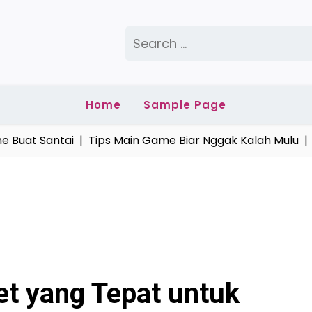
Search
for:
Home
Sample Page
at Santai |
Tips Main Game Biar Nggak Kalah Mulu |
Jadi
t yang Tepat untuk