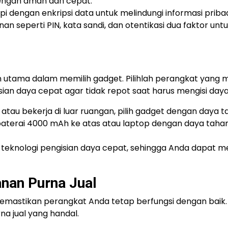
engan aman dan cepat.
pi dengan enkripsi data untuk melindungi informasi priba
 seperti PIN, kata sandi, dan otentikasi dua faktor unt
 utama dalam memilih gadget. Pilihlah perangkat yang m
sian daya cepat agar tidak repot saat harus mengisi daya
 atau bekerja di luar ruangan, pilih gadget dengan daya 
aterai 4000 mAh ke atas atau laptop dengan daya tahan 
i teknologi pengisian daya cepat, sehingga Anda dapat m
nan Purna Jual
emastikan perangkat Anda tetap berfungsi dengan baik. P
a jual yang handal.