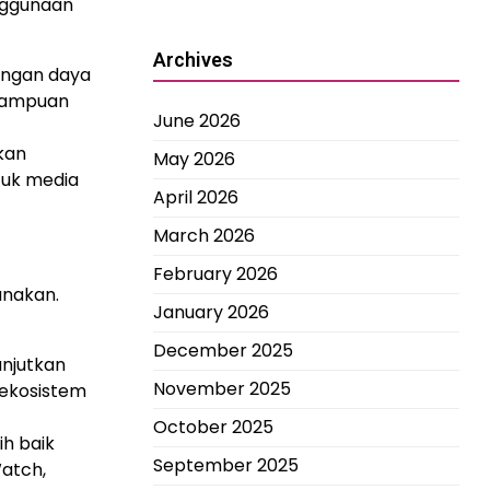
nggunaan
Archives
engan daya
emampuan
June 2026
kan
May 2026
tuk media
April 2026
March 2026
February 2026
unakan.
January 2026
December 2025
anjutkan
November 2025
 ekosistem
October 2025
ih baik
September 2025
Watch,