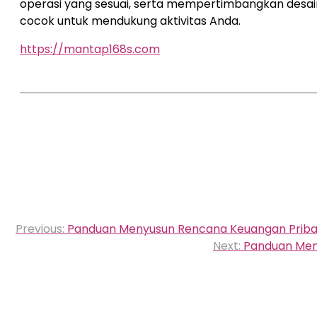
operasi yang sesuai, serta mempertimbangkan desa
cocok untuk mendukung aktivitas Anda.
https://mantap168s.com
Post
Previous:
Panduan Menyusun Rencana Keuangan Pribadi
navigation
Next:
Panduan Mem