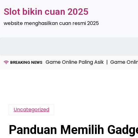
Skip
Slot bikin cuan 2025
to
content
website menghasilkan cuan resmi 2025
Game Online Paling Asik |
Game Online Bu
BREAKING NEWS
Uncategorized
Panduan Memilih Gadge