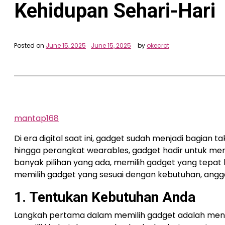
Kehidupan Sehari-Hari
Posted on
June 15, 2025
June 15, 2025
by
okecrot
mantap168
Di era digital saat ini, gadget sudah menjadi bagian t
hingga perangkat wearables, gadget hadir untuk me
banyak pilihan yang ada, memilih gadget yang tepat 
memilih gadget yang sesuai dengan kebutuhan, angga
1. Tentukan Kebutuhan Anda
Langkah pertama dalam memilih gadget adalah men