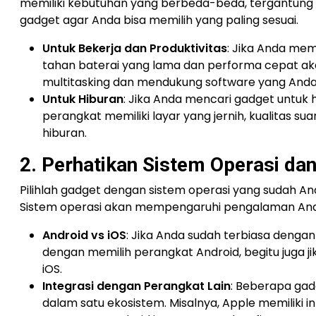
memiliki kebutuhan yang berbeda-beda, tergantung 
gadget agar Anda bisa memilih yang paling sesuai.
Untuk Bekerja dan Produktivitas
: Jika Anda me
tahan baterai yang lama dan performa cepat a
multitasking dan mendukung software yang Anda
Untuk Hiburan
: Jika Anda mencari gadget untuk 
perangkat memiliki layar yang jernih, kualitas 
hiburan.
2. Perhatikan Sistem Operasi da
Pilihlah gadget dengan sistem operasi yang sudah An
Sistem operasi akan mempengaruhi pengalaman An
Android vs iOS
: Jika Anda sudah terbiasa denga
dengan memilih perangkat Android, begitu juga
iOS.
Integrasi dengan Perangkat Lain
: Beberapa gadg
dalam satu ekosistem. Misalnya, Apple memiliki 