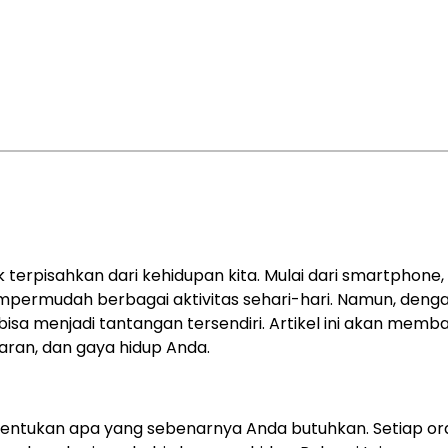
ak terpisahkan dari kehidupan kita. Mulai dari smartphone,
mpermudah berbagai aktivitas sehari-hari. Namun, denga
bisa menjadi tantangan tersendiri. Artikel ini akan memb
ran, dan gaya hidup Anda.
entukan apa yang sebenarnya Anda butuhkan. Setiap or