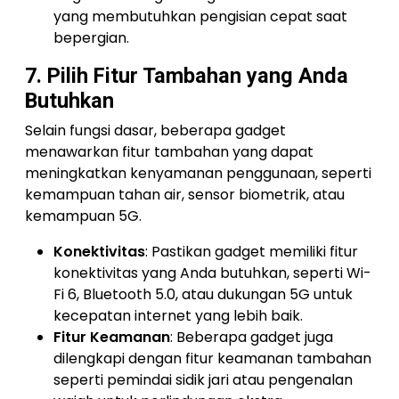
yang membutuhkan pengisian cepat saat
bepergian.
7. Pilih Fitur Tambahan yang Anda
Butuhkan
Selain fungsi dasar, beberapa gadget
menawarkan fitur tambahan yang dapat
meningkatkan kenyamanan penggunaan, seperti
kemampuan tahan air, sensor biometrik, atau
kemampuan 5G.
Konektivitas
: Pastikan gadget memiliki fitur
konektivitas yang Anda butuhkan, seperti Wi-
Fi 6, Bluetooth 5.0, atau dukungan 5G untuk
kecepatan internet yang lebih baik.
Fitur Keamanan
: Beberapa gadget juga
dilengkapi dengan fitur keamanan tambahan
seperti pemindai sidik jari atau pengenalan