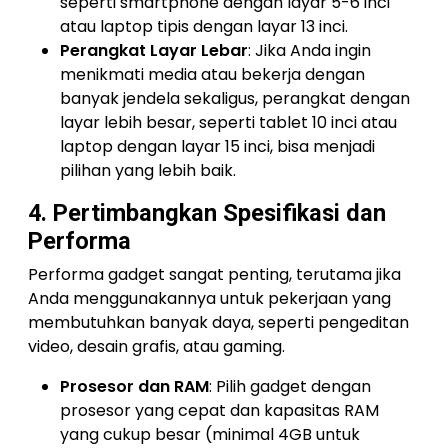
seperti smartphone dengan layar 5-6 inci
atau laptop tipis dengan layar 13 inci.
Perangkat Layar Lebar
: Jika Anda ingin
menikmati media atau bekerja dengan
banyak jendela sekaligus, perangkat dengan
layar lebih besar, seperti tablet 10 inci atau
laptop dengan layar 15 inci, bisa menjadi
pilihan yang lebih baik.
4. Pertimbangkan Spesifikasi dan
Performa
Performa gadget sangat penting, terutama jika
Anda menggunakannya untuk pekerjaan yang
membutuhkan banyak daya, seperti pengeditan
video, desain grafis, atau gaming.
Prosesor dan RAM
: Pilih gadget dengan
prosesor yang cepat dan kapasitas RAM
yang cukup besar (minimal 4GB untuk