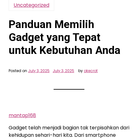
Uncategorized
Panduan Memilih
Gadget yang Tepat
untuk Kebutuhan Anda
Posted on
July 3, 2025
July 3, 2025
by
okecrot
mantap168
Gadget telah menjadi bagian tak terpisahkan dari
kehidupan sehari-hari kita. Dari smartphone