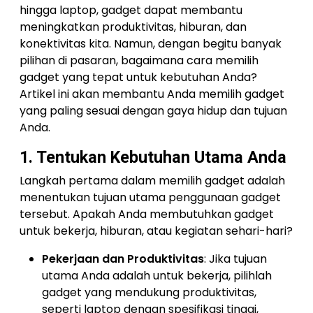
hingga laptop, gadget dapat membantu
meningkatkan produktivitas, hiburan, dan
konektivitas kita. Namun, dengan begitu banyak
pilihan di pasaran, bagaimana cara memilih
gadget yang tepat untuk kebutuhan Anda?
Artikel ini akan membantu Anda memilih gadget
yang paling sesuai dengan gaya hidup dan tujuan
Anda.
1. Tentukan Kebutuhan Utama Anda
Langkah pertama dalam memilih gadget adalah
menentukan tujuan utama penggunaan gadget
tersebut. Apakah Anda membutuhkan gadget
untuk bekerja, hiburan, atau kegiatan sehari-hari?
Pekerjaan dan Produktivitas
: Jika tujuan
utama Anda adalah untuk bekerja, pilihlah
gadget yang mendukung produktivitas,
seperti laptop dengan spesifikasi tinggi,