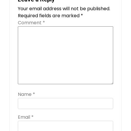
Your email address will not be published.
Required fields are marked
*
Comment
*
Name
*
Email
*