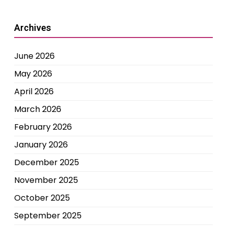
Archives
June 2026
May 2026
April 2026
March 2026
February 2026
January 2026
December 2025
November 2025
October 2025
September 2025