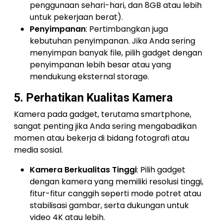
penggunaan sehari-hari, dan 8GB atau lebih
untuk pekerjaan berat).
Penyimpanan
: Pertimbangkan juga
kebutuhan penyimpanan. Jika Anda sering
menyimpan banyak file, pilih gadget dengan
penyimpanan lebih besar atau yang
mendukung eksternal storage.
5. Perhatikan Kualitas Kamera
Kamera pada gadget, terutama smartphone,
sangat penting jika Anda sering mengabadikan
momen atau bekerja di bidang fotografi atau
media sosial.
Kamera Berkualitas Tinggi
: Pilih gadget
dengan kamera yang memiliki resolusi tinggi,
fitur-fitur canggih seperti mode potret atau
stabilisasi gambar, serta dukungan untuk
video 4K atau lebih.