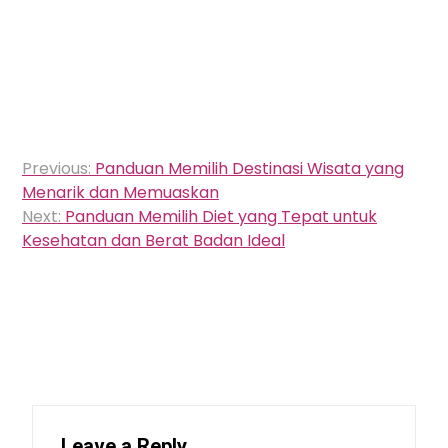
Post
Previous:
Panduan Memilih Destinasi Wisata yang
navigation
Menarik dan Memuaskan
Next:
Panduan Memilih Diet yang Tepat untuk
Kesehatan dan Berat Badan Ideal
Leave a Reply