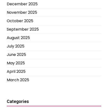
December 2025
November 2025
October 2025
September 2025
August 2025
July 2025
June 2025
May 2025
April 2025
March 2025
Categories