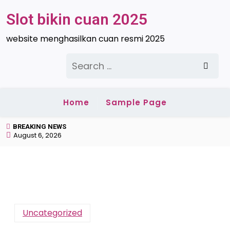
Skip
Slot bikin cuan 2025
to
content
website menghasilkan cuan resmi 2025
Search
for:
Home
Sample Page
BREAKING NEWS
August 6, 2026
Uncategorized