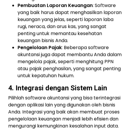
Pembuatan Laporan Keuangan
: Software
yang baik harus dapat menghasilkan laporan
keuangan yang jelas, seperti laporan laba
rugi, neraca, dan arus kas, yang sangat
penting untuk memantau kesehatan
keuangan bisnis Anda.
Pengelolaan Pajak
: Beberapa software
akuntansi juga dapat membantu Anda dalam
mengelola pajak, seperti menghitung PPN
atau pajak penghasilan, yang sangat penting
untuk kepatuhan hukum.
4. Integrasi dengan Sistem Lain
Pilihlah software akuntansi yang bisa terintegrasi
dengan aplikasi lain yang digunakan oleh bisnis
Anda. Integrasi yang baik akan membuat proses
pengelolaan keuangan menjadi lebih efisien dan
mengurangi kemungkinan kesalahan input data.