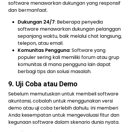
software menawarkan dukungan yang responsif
dan bermanfaat.
Dukungan 24/7
: Beberapa penyedia
software menawarkan dukungan pelanggan
sepanjang waktu, baik melalui chat langsung,
telepon, atau email.
Komunitas Pengguna
: Software yang
populer sering kali memiliki forum atau grup
komunitas di mana pengguna lain dapat
berbagi tips dan solusi masalah.
9. Uji Coba atau Demo
Sebelum memutuskan untuk membeli software
akuntansi, cobalah untuk menggunakan versi
demo atau uji coba terlebih dahulu. Ini memberi
Anda kesempatan untuk mengevaluasi fitur dan
kegunaan software dalam skenario dunia nyata.