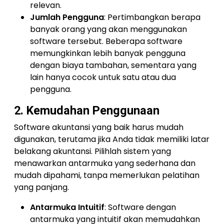
relevan.
Jumlah Pengguna
: Pertimbangkan berapa
banyak orang yang akan menggunakan
software tersebut. Beberapa software
memungkinkan lebih banyak pengguna
dengan biaya tambahan, sementara yang
lain hanya cocok untuk satu atau dua
pengguna.
2. Kemudahan Penggunaan
Software akuntansi yang baik harus mudah
digunakan, terutama jika Anda tidak memiliki latar
belakang akuntansi. Pilihlah sistem yang
menawarkan antarmuka yang sederhana dan
mudah dipahami, tanpa memerlukan pelatihan
yang panjang.
Antarmuka Intuitif
: Software dengan
antarmuka yang intuitif akan memudahkan