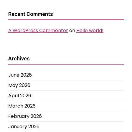
Recent Comments
A WordPress Commenter
on
Hello world!
Archives
June 2026
May 2026
April 2026
March 2026
February 2026
January 2026