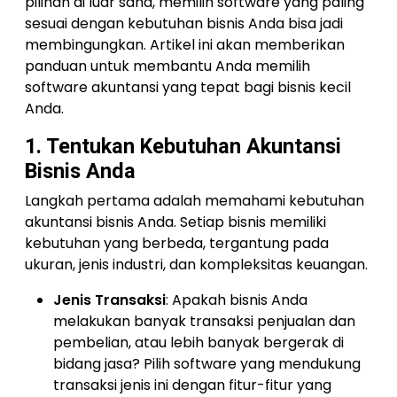
pilihan di luar sana, memilih software yang paling
sesuai dengan kebutuhan bisnis Anda bisa jadi
membingungkan. Artikel ini akan memberikan
panduan untuk membantu Anda memilih
software akuntansi yang tepat bagi bisnis kecil
Anda.
1. Tentukan Kebutuhan Akuntansi
Bisnis Anda
Langkah pertama adalah memahami kebutuhan
akuntansi bisnis Anda. Setiap bisnis memiliki
kebutuhan yang berbeda, tergantung pada
ukuran, jenis industri, dan kompleksitas keuangan.
Jenis Transaksi
: Apakah bisnis Anda
melakukan banyak transaksi penjualan dan
pembelian, atau lebih banyak bergerak di
bidang jasa? Pilih software yang mendukung
transaksi jenis ini dengan fitur-fitur yang