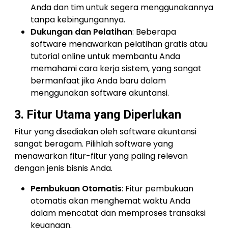
Anda dan tim untuk segera menggunakannya
tanpa kebingungannya.
Dukungan dan Pelatihan
: Beberapa
software menawarkan pelatihan gratis atau
tutorial online untuk membantu Anda
memahami cara kerja sistem, yang sangat
bermanfaat jika Anda baru dalam
menggunakan software akuntansi.
3. Fitur Utama yang Diperlukan
Fitur yang disediakan oleh software akuntansi
sangat beragam. Pilihlah software yang
menawarkan fitur-fitur yang paling relevan
dengan jenis bisnis Anda.
Pembukuan Otomatis
: Fitur pembukuan
otomatis akan menghemat waktu Anda
dalam mencatat dan memproses transaksi
keuangan.