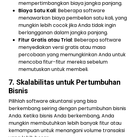
mempertimbangkan biaya jangka panjang.
Biaya Satu Kali
: Beberapa software
menawarkan biaya pembelian satu kali, yang
mungkin lebih cocok jika Anda tidak ingin
berlangganan dalam jangka panjang.
Fitur Gratis atau Trial
: Beberapa software
menyediakan versi gratis atau masa
percobaan yang memungkinkan Anda untuk
mencoba fitur-fitur mereka sebelum
memutuskan untuk membeli.
7. Skalabilitas untuk Pertumbuhan
Bisnis
Pilihlah software akuntansi yang bisa
berkembang seiring dengan pertumbuhan bisnis
Anda. Ketika bisnis Anda berkembang, Anda
mungkin membutuhkan lebih banyak fitur atau
kemampuan untuk menangani volume transaksi