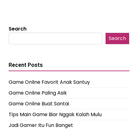
Search
Search
Recent Posts
Game Online Favorit Anak Santuy
Game Online Paling Asik
Game Online Buat Santai
Tips Main Game Biar Nggak Kalah Mulu
Jadi Gamer Itu Fun Banget