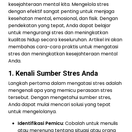
kesejahteraan mental kita. Mengelola stres
dengan efektif sangat penting untuk menjaga
kesehatan mental, emosional, dan fisik. Dengan
pendekatan yang tepat, Anda dapat belajar
untuk mengurangi stres dan meningkatkan
kualitas hidup secara keseluruhan. Artikel ini akan
membahas cara-cara praktis untuk mengatasi
stres dan meningkatkan kesejahteraan mental
Anda.
1. Kenali Sumber Stres Anda
Langkah pertama dalam mengatasi stres adalah
mengenali apa yang memicu perasaan stres
tersebut. Dengan mengetahui sumber stres,
Anda dapat mulai mencari solusi yang tepat
untuk mengelolanya.
Identifikasi Pemicu
: Cobalah untuk menulis
atau merenung tentang situasi atau orang