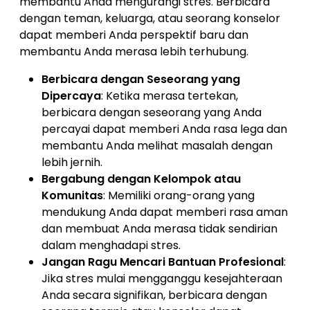
membantu Anda mengurangi stres. Berbicara
dengan teman, keluarga, atau seorang konselor
dapat memberi Anda perspektif baru dan
membantu Anda merasa lebih terhubung.
Berbicara dengan Seseorang yang
Dipercaya
: Ketika merasa tertekan,
berbicara dengan seseorang yang Anda
percayai dapat memberi Anda rasa lega dan
membantu Anda melihat masalah dengan
lebih jernih.
Bergabung dengan Kelompok atau
Komunitas
: Memiliki orang-orang yang
mendukung Anda dapat memberi rasa aman
dan membuat Anda merasa tidak sendirian
dalam menghadapi stres.
Jangan Ragu Mencari Bantuan Profesional
:
Jika stres mulai mengganggu kesejahteraan
Anda secara signifikan, berbicara dengan