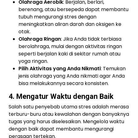
Olahraga Aerobik
: Berjalan, berlari,
berenang, atau bersepeda dapat membantu
tubuh mengurangi stres dengan
meningkatkan aliran darah dan oksigen ke
otak.
Olahraga Ringan
: Jika Anda tidak terbiasa
berolahraga, mulai dengan aktivitas ringan
seperti berjalan kaki di sekitar rumah atau
yoga ringan.
Pilih Aktivitas yang Anda Nikmati
: Temukan
jenis olahraga yang Anda nikmati agar Anda
bisa melakukannya secara konsisten.
4. Mengatur Waktu dengan Baik
Salah satu penyebab utama stres adalah merasa
terburu-buru atau kewalahan dengan banyaknya
tugas yang harus diselesaikan. Mengelola waktu
dengan baik dapat membantu mengurangi
perasaan tertekan.