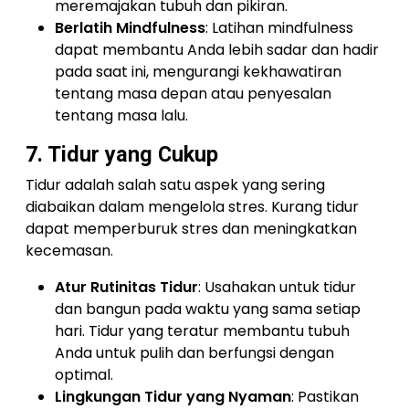
meremajakan tubuh dan pikiran.
Berlatih Mindfulness
: Latihan mindfulness
dapat membantu Anda lebih sadar dan hadir
pada saat ini, mengurangi kekhawatiran
tentang masa depan atau penyesalan
tentang masa lalu.
7. Tidur yang Cukup
Tidur adalah salah satu aspek yang sering
diabaikan dalam mengelola stres. Kurang tidur
dapat memperburuk stres dan meningkatkan
kecemasan.
Atur Rutinitas Tidur
: Usahakan untuk tidur
dan bangun pada waktu yang sama setiap
hari. Tidur yang teratur membantu tubuh
Anda untuk pulih dan berfungsi dengan
optimal.
Lingkungan Tidur yang Nyaman
: Pastikan