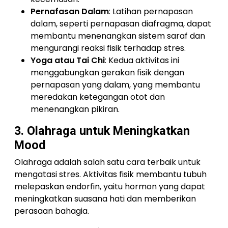
Pernafasan Dalam
: Latihan pernapasan
dalam, seperti pernapasan diafragma, dapat
membantu menenangkan sistem saraf dan
mengurangi reaksi fisik terhadap stres.
Yoga atau Tai Chi
: Kedua aktivitas ini
menggabungkan gerakan fisik dengan
pernapasan yang dalam, yang membantu
meredakan ketegangan otot dan
menenangkan pikiran.
3. Olahraga untuk Meningkatkan
Mood
Olahraga adalah salah satu cara terbaik untuk
mengatasi stres. Aktivitas fisik membantu tubuh
melepaskan endorfin, yaitu hormon yang dapat
meningkatkan suasana hati dan memberikan
perasaan bahagia.