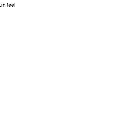
in feel