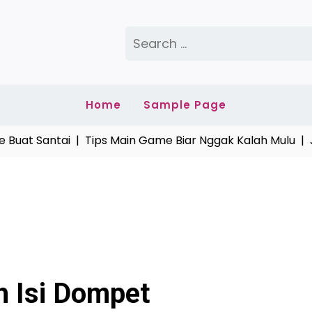
Search
for:
Home
Sample Page
t Santai |
Tips Main Game Biar Nggak Kalah Mulu |
Jadi
h Isi Dompet