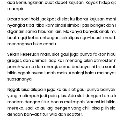
ada kemungkinan buat dapet kejutan. Kayak hidup aja
mampir.
Bicara soal hoki, jackpot di slot itu ibarat kejutan ma
nyangka tiba-tiba kombinasi simbol pas banget dan 
digantiin sama hiburan lain. Makanya banyak anak mu
buat nguji keberuntungan sekaligus nge-boost mood.
menangnya bikin candu.
Selain keseruan main, slot gaul juga punya faktor hibu
greget, dan animasi tiap kali menang bikin atmosfer m
penuh warna dan energi, cuma bedanya ini bisa sambi
bikin nggak nyesel udah main. Apalagi kalau mainnya 
suasananya.
Nggak bisa dilupain juga kalau slot gaul punya banya
yang melimpah jadi poin plus. Ada slot dengan tema k
modern dengan fitur bonus melimpah. Variasi ini bik
mereka. Jadi kalau lagi pengen yang chill bisa pilih 
dengan banyak fitur wild dan scatter.