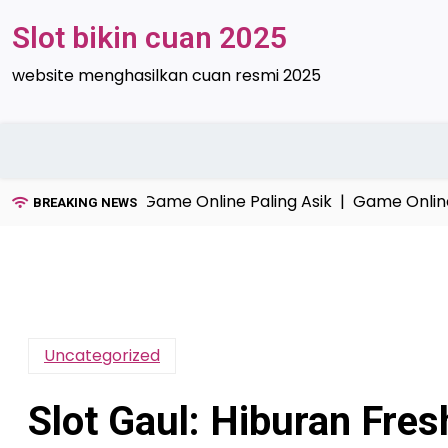
Skip
Slot bikin cuan 2025
to
content
website menghasilkan cuan resmi 2025
Game Online Paling Asik |
Game Online Bua
BREAKING NEWS
Uncategorized
Slot Gaul: Hiburan Fres