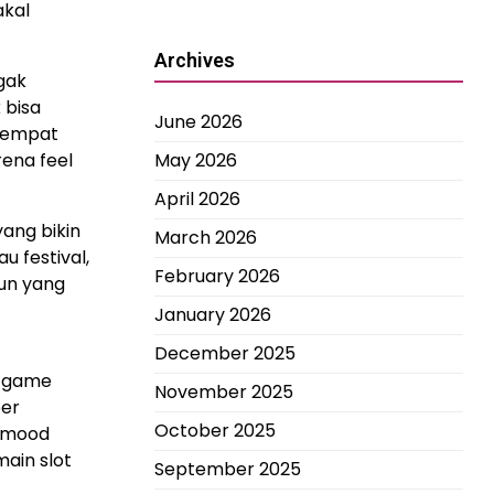
akal
Archives
ggak
 bisa
June 2026
 tempat
ena feel
May 2026
April 2026
yang bikin
March 2026
u festival,
February 2026
fun yang
January 2026
December 2025
n game
November 2025
per
October 2025
a mood
main slot
September 2025