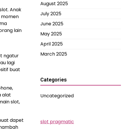
August 2025
slot. Anak
July 2025
are momen
ama
June 2025
orang lain
May 2025
April 2025
March 2025
at ngatur
au lagi
itif buat
Categories
phone,
 alat
Uncategorized
ain slot,
 buat dapet
slot pragmatic
o nambah