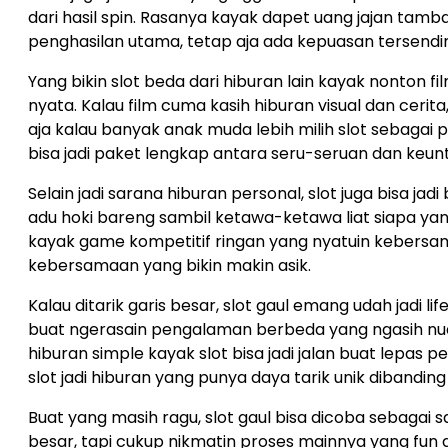
dari hasil spin. Rasanya kayak dapet uang jajan tam
penghasilan utama, tetap aja ada kepuasan tersendir
Yang bikin slot beda dari hiburan lain kayak nonton
nyata. Kalau film cuma kasih hiburan visual dan cerita,
aja kalau banyak anak muda lebih milih slot sebagai pi
bisa jadi paket lengkap antara seru-seruan dan keun
Selain jadi sarana hiburan personal, slot juga bisa 
adu hoki bareng sambil ketawa-ketawa liat siapa yang 
kayak game kompetitif ringan yang nyatuin kebersama
kebersamaan yang bikin makin asik.
Kalau ditarik garis besar, slot gaul emang udah jadi l
buat ngerasain pengalaman berbeda yang ngasih nuan
hiburan simple kayak slot bisa jadi jalan buat lepas 
slot jadi hiburan yang punya daya tarik unik dibanding 
Buat yang masih ragu, slot gaul bisa dicoba sebagai
besar, tapi cukup nikmatin proses mainnya yang fun 