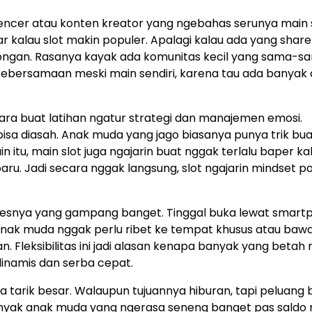
uencer atau konten kreator yang ngebahas serunya main 
jar kalau slot makin populer. Apalagi kalau ada yang sh
krongan. Rasanya kayak ada komunitas kecil yang sama-s
 kebersamaan meski main sendiri, karena tau ada banyak 
 cara buat latihan ngatur strategi dan manajemen emosi.
g bisa diasah. Anak muda yang jago biasanya punya trik bu
n itu, main slot juga ngajarin buat nggak terlalu baper kal
ru. Jadi secara nggak langsung, slot ngajarin mindset pos
aksesnya yang gampang banget. Tinggal buka lewat smart
 Anak muda nggak perlu ribet ke tempat khusus atau bawa
 Fleksibilitas ini jadi alasan kenapa banyak yang betah m
dinamis dan serba cepat.
ya tarik besar. Walaupun tujuannya hiburan, tapi peluang
 Banyak anak muda yang ngerasa seneng banget pas sald