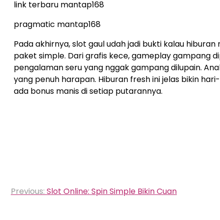
link terbaru mantap168
pragmatic mantap168
Pada akhirnya, slot gaul udah jadi bukti kalau hibu
paket simple. Dari grafis kece, gameplay gampang 
pengalaman seru yang nggak gampang dilupain. Anak
yang penuh harapan. Hiburan fresh ini jelas bikin hari-
ada bonus manis di setiap putarannya.
Post
Previous:
Slot Online: Spin Simple Bikin Cuan
navigation