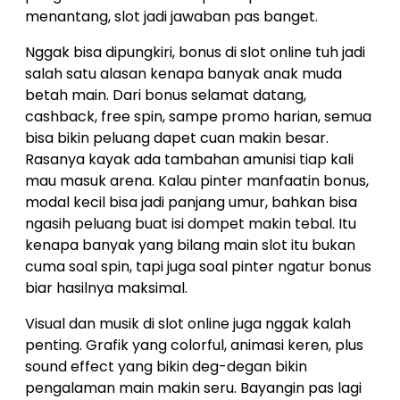
menantang, slot jadi jawaban pas banget.
Nggak bisa dipungkiri, bonus di slot online tuh jadi
salah satu alasan kenapa banyak anak muda
betah main. Dari bonus selamat datang,
cashback, free spin, sampe promo harian, semua
bisa bikin peluang dapet cuan makin besar.
Rasanya kayak ada tambahan amunisi tiap kali
mau masuk arena. Kalau pinter manfaatin bonus,
modal kecil bisa jadi panjang umur, bahkan bisa
ngasih peluang buat isi dompet makin tebal. Itu
kenapa banyak yang bilang main slot itu bukan
cuma soal spin, tapi juga soal pinter ngatur bonus
biar hasilnya maksimal.
Visual dan musik di slot online juga nggak kalah
penting. Grafik yang colorful, animasi keren, plus
sound effect yang bikin deg-degan bikin
pengalaman main makin seru. Bayangin pas lagi