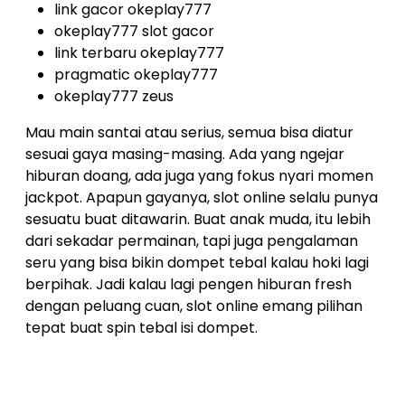
link gacor okeplay777
okeplay777 slot gacor
link terbaru okeplay777
pragmatic okeplay777
okeplay777 zeus
Mau main santai atau serius, semua bisa diatur
sesuai gaya masing-masing. Ada yang ngejar
hiburan doang, ada juga yang fokus nyari momen
jackpot. Apapun gayanya, slot online selalu punya
sesuatu buat ditawarin. Buat anak muda, itu lebih
dari sekadar permainan, tapi juga pengalaman
seru yang bisa bikin dompet tebal kalau hoki lagi
berpihak. Jadi kalau lagi pengen hiburan fresh
dengan peluang cuan, slot online emang pilihan
tepat buat spin tebal isi dompet.