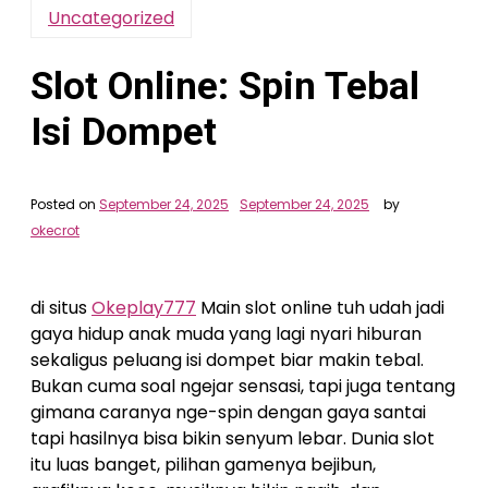
Uncategorized
Slot Online: Spin Tebal
Isi Dompet
Posted on
September 24, 2025
September 24, 2025
by
okecrot
di situs
Okeplay777
Main slot online tuh udah jadi
gaya hidup anak muda yang lagi nyari hiburan
sekaligus peluang isi dompet biar makin tebal.
Bukan cuma soal ngejar sensasi, tapi juga tentang
gimana caranya nge-spin dengan gaya santai
tapi hasilnya bisa bikin senyum lebar. Dunia slot
itu luas banget, pilihan gamenya bejibun,