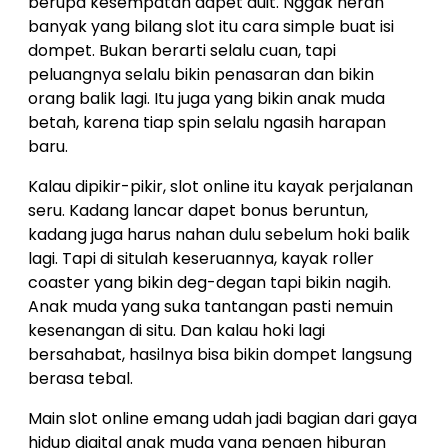
berupa kesempatan dapet duit. Nggak heran
banyak yang bilang slot itu cara simple buat isi
dompet. Bukan berarti selalu cuan, tapi
peluangnya selalu bikin penasaran dan bikin
orang balik lagi. Itu juga yang bikin anak muda
betah, karena tiap spin selalu ngasih harapan
baru.
Kalau dipikir-pikir, slot online itu kayak perjalanan
seru. Kadang lancar dapet bonus beruntun,
kadang juga harus nahan dulu sebelum hoki balik
lagi. Tapi di situlah keseruannya, kayak roller
coaster yang bikin deg-degan tapi bikin nagih.
Anak muda yang suka tantangan pasti nemuin
kesenangan di situ. Dan kalau hoki lagi
bersahabat, hasilnya bisa bikin dompet langsung
berasa tebal.
Main slot online emang udah jadi bagian dari gaya
hidup digital anak muda yang pengen hiburan