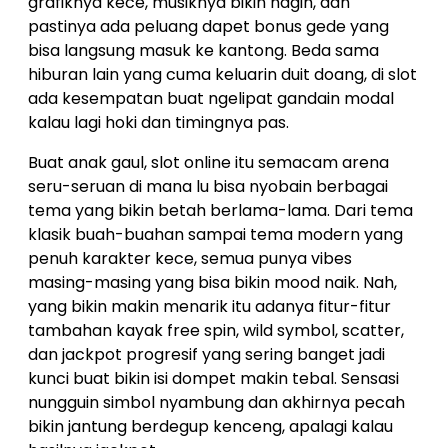
grafiknya kece, musiknya bikin nagih, dan
pastinya ada peluang dapet bonus gede yang
bisa langsung masuk ke kantong. Beda sama
hiburan lain yang cuma keluarin duit doang, di slot
ada kesempatan buat ngelipat gandain modal
kalau lagi hoki dan timingnya pas.
Buat anak gaul, slot online itu semacam arena
seru-seruan di mana lu bisa nyobain berbagai
tema yang bikin betah berlama-lama. Dari tema
klasik buah-buahan sampai tema modern yang
penuh karakter kece, semua punya vibes
masing-masing yang bisa bikin mood naik. Nah,
yang bikin makin menarik itu adanya fitur-fitur
tambahan kayak free spin, wild symbol, scatter,
dan jackpot progresif yang sering banget jadi
kunci buat bikin isi dompet makin tebal. Sensasi
nungguin simbol nyambung dan akhirnya pecah
bikin jantung berdegup kenceng, apalagi kalau