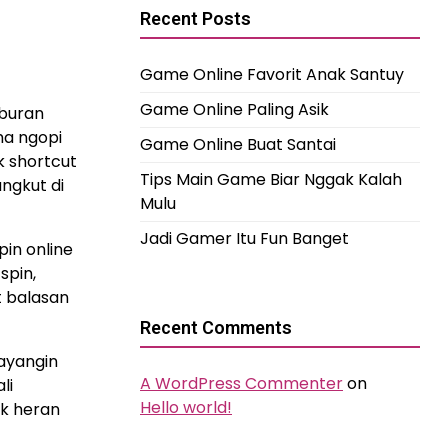
Recent Posts
Game Online Favorit Anak Santuy
Game Online Paling Asik
iburan
ma ngopi
Game Online Buat Santai
k shortcut
Tips Main Game Biar Nggak Kalah
angkut di
Mulu
Jadi Gamer Itu Fun Banget
in online
spin,
t balasan
Recent Comments
Bayangin
A WordPress Commenter
on
li
Hello world!
ak heran