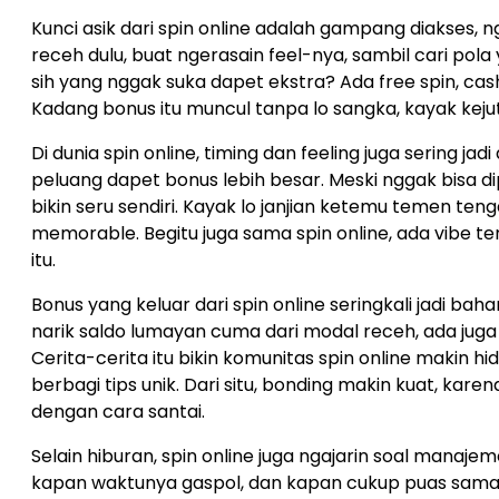
Kunci asik dari spin online adalah gampang diakses, 
receh dulu, buat ngerasain feel-nya, sambil cari pola
sih yang nggak suka dapet ekstra? Ada free spin, c
Kadang bonus itu muncul tanpa lo sangka, kayak kejut
Di dunia spin online, timing dan feeling juga sering 
peluang dapet bonus lebih besar. Meski nggak bisa di
bikin seru sendiri. Kayak lo janjian ketemu temen te
memorable. Begitu juga sama spin online, ada vibe te
itu.
Bonus yang keluar dari spin online seringkali jadi ba
narik saldo lumayan cuma dari modal receh, ada juga
Cerita-cerita itu bikin komunitas spin online makin 
berbagi tips unik. Dari situ, bonding makin kuat, 
dengan cara santai.
Selain hiburan, spin online juga ngajarin soal manaje
kapan waktunya gaspol, dan kapan cukup puas sama bon