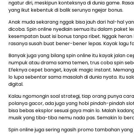
ngatur diri, meskipun konteksnya di dunia game. Rasan
yang ikut kebentuk di balik serunya ngejar bonus.
Anak muda sekarang nggak bisa jauh dari hal-hal yang
dicoba. Spin online nyediain semua itu dalam paket le
kesempatan buat isi bonus tanpa ribet. Nggak heran 
rasanya susah buat bener-bener lepas. Kayak lagu fav
Banyak juga yang bilang spin online itu kayak jalan 
numpuk atau drama sama temen, trus coba spin sebe
Efeknya cepet banget, kayak magic instant. Memang n
lo lupa sebentar sama masalah di dunia nyata. Itu sala
digital.
Kalau ngomongin soal strategi, tiap orang punya cara 
polanya gacor, ada juga yang hobi pindah-pindah slot
bisa bebas eksplor sesuai gaya main lo. Malah kadang
musik yang tiba-tiba nemu nada pas. Semakin lo ber
Spin online juga sering ngasih promo tambahan yang bi