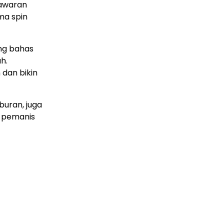
 tawaran
uma spin
ang bahas
h.
 dan bikin
buran, juga
i pemanis