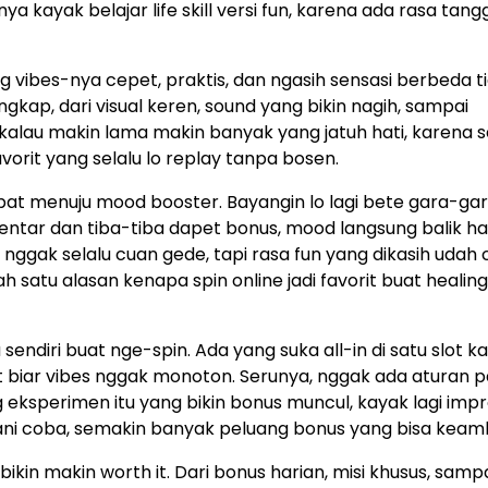
ya kayak belajar life skill versi fun, karena ada rasa tan
 vibes-nya cepet, praktis, dan ngasih sensasi berbeda ti
ngkap, dari visual keren, sound yang bikin nagih, sampai
kalau makin lama makin banyak yang jatuh hati, karena s
orit yang selalu lo replay tanpa bosen.
cepat menuju mood booster. Bayangin lo lagi bete gara-ga
ntar dan tiba-tiba dapet bonus, mood langsung balik h
ggak selalu cuan gede, tapi rasa fun yang dikasih udah 
h satu alasan kenapa spin online jadi favorit buat healing
sendiri buat nge-spin. Ada yang suka all-in di satu slot k
 biar vibes nggak monoton. Serunya, nggak ada aturan past
 eksperimen itu yang bikin bonus muncul, kayak lagi impr
ani coba, semakin banyak peluang bonus yang bisa keamb
kin makin worth it. Dari bonus harian, misi khusus, samp