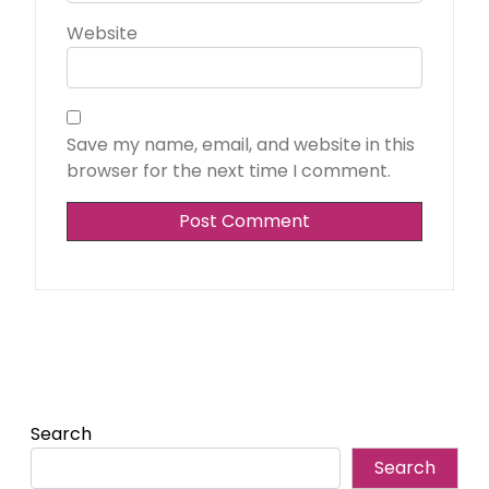
Website
Save my name, email, and website in this
browser for the next time I comment.
Search
Search