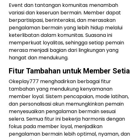
Event dan tantangan komunitas menambah
variasi dan keseruan bermain. Member dapat
berpartisipasi, berinteraksi, dan merasakan
pengalaman bermain yang lebih hidup melalui
keterlibatan dalam komunitas. Suasana ini
memperkuat loyalitas, sehingga setiap pemain
merasa menjadi bagian dari lingkungan yang
hangat dan mendukung.
Fitur Tambahan untuk Member Setia
Okeplay777 menghadirkan berbagai fitur
tambahan yang mendukung kenyamanan
member loyal. Sistem pencapaian, mode latihan,
dan personalisasi akun memungkinkan pemain
menyesuaikan pengalaman bermain sesuai
selera. Semua fitur ini bekerja harmonis dengan
fokus pada member loyal, menjadikan
pengalaman bermain lebih optimal, nyaman, dan