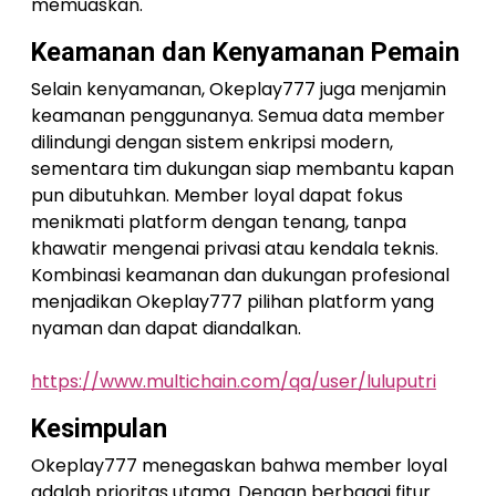
memuaskan.
Keamanan dan Kenyamanan Pemain
Selain kenyamanan, Okeplay777 juga menjamin
keamanan penggunanya. Semua data member
dilindungi dengan sistem enkripsi modern,
sementara tim dukungan siap membantu kapan
pun dibutuhkan. Member loyal dapat fokus
menikmati platform dengan tenang, tanpa
khawatir mengenai privasi atau kendala teknis.
Kombinasi keamanan dan dukungan profesional
menjadikan Okeplay777 pilihan platform yang
nyaman dan dapat diandalkan.
https://www.multichain.com/qa/user/luluputri
Kesimpulan
Okeplay777 menegaskan bahwa member loyal
adalah prioritas utama. Dengan berbagai fitur