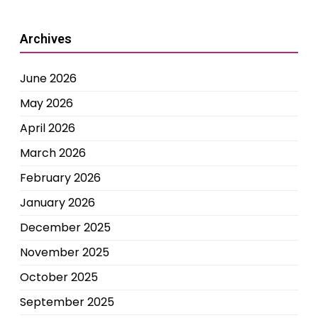
Archives
June 2026
May 2026
April 2026
March 2026
February 2026
January 2026
December 2025
November 2025
October 2025
September 2025