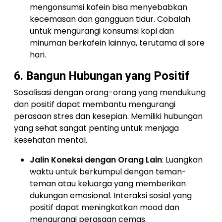
mengonsumsi kafein bisa menyebabkan
kecemasan dan gangguan tidur. Cobalah
untuk mengurangi konsumsi kopi dan
minuman berkafein lainnya, terutama di sore
hari.
6. Bangun Hubungan yang Positif
Sosialisasi dengan orang-orang yang mendukung
dan positif dapat membantu mengurangi
perasaan stres dan kesepian. Memiliki hubungan
yang sehat sangat penting untuk menjaga
kesehatan mental.
Jalin Koneksi dengan Orang Lain
: Luangkan
waktu untuk berkumpul dengan teman-
teman atau keluarga yang memberikan
dukungan emosional. Interaksi sosial yang
positif dapat meningkatkan mood dan
mengurangi perasaan cemas.