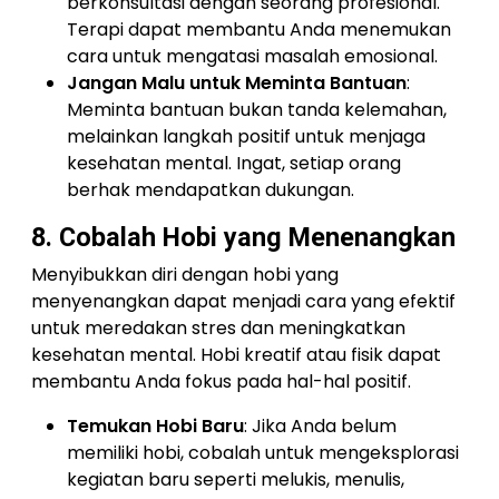
berkonsultasi dengan seorang profesional.
Terapi dapat membantu Anda menemukan
cara untuk mengatasi masalah emosional.
Jangan Malu untuk Meminta Bantuan
:
Meminta bantuan bukan tanda kelemahan,
melainkan langkah positif untuk menjaga
kesehatan mental. Ingat, setiap orang
berhak mendapatkan dukungan.
8. Cobalah Hobi yang Menenangkan
Menyibukkan diri dengan hobi yang
menyenangkan dapat menjadi cara yang efektif
untuk meredakan stres dan meningkatkan
kesehatan mental. Hobi kreatif atau fisik dapat
membantu Anda fokus pada hal-hal positif.
Temukan Hobi Baru
: Jika Anda belum
memiliki hobi, cobalah untuk mengeksplorasi
kegiatan baru seperti melukis, menulis,