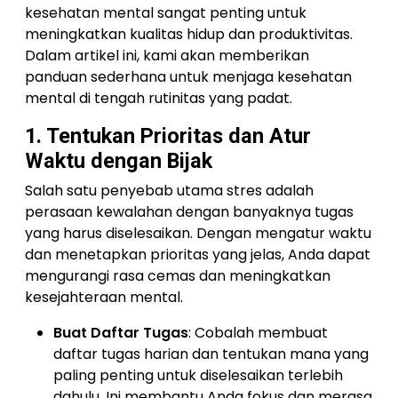
kesehatan mental sangat penting untuk
meningkatkan kualitas hidup dan produktivitas.
Dalam artikel ini, kami akan memberikan
panduan sederhana untuk menjaga kesehatan
mental di tengah rutinitas yang padat.
1. Tentukan Prioritas dan Atur
Waktu dengan Bijak
Salah satu penyebab utama stres adalah
perasaan kewalahan dengan banyaknya tugas
yang harus diselesaikan. Dengan mengatur waktu
dan menetapkan prioritas yang jelas, Anda dapat
mengurangi rasa cemas dan meningkatkan
kesejahteraan mental.
Buat Daftar Tugas
: Cobalah membuat
daftar tugas harian dan tentukan mana yang
paling penting untuk diselesaikan terlebih
dahulu. Ini membantu Anda fokus dan merasa