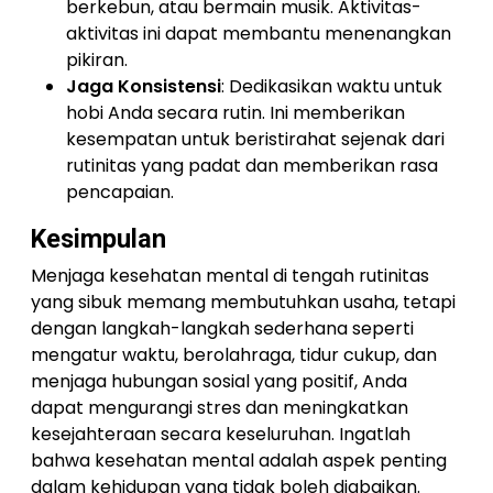
berkebun, atau bermain musik. Aktivitas-
aktivitas ini dapat membantu menenangkan
pikiran.
Jaga Konsistensi
: Dedikasikan waktu untuk
hobi Anda secara rutin. Ini memberikan
kesempatan untuk beristirahat sejenak dari
rutinitas yang padat dan memberikan rasa
pencapaian.
Kesimpulan
Menjaga kesehatan mental di tengah rutinitas
yang sibuk memang membutuhkan usaha, tetapi
dengan langkah-langkah sederhana seperti
mengatur waktu, berolahraga, tidur cukup, dan
menjaga hubungan sosial yang positif, Anda
dapat mengurangi stres dan meningkatkan
kesejahteraan secara keseluruhan. Ingatlah
bahwa kesehatan mental adalah aspek penting
dalam kehidupan yang tidak boleh diabaikan.