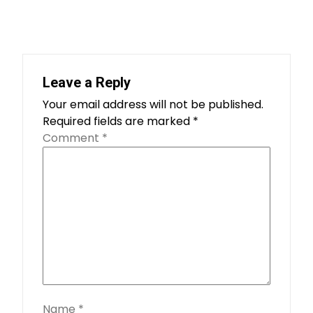
Leave a Reply
Your email address will not be published.
Required fields are marked
*
Comment
*
Name
*