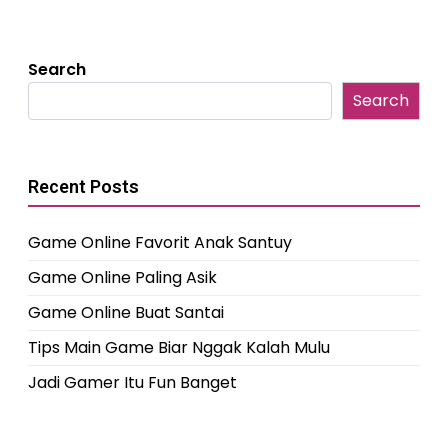
Search
Search
Recent Posts
Game Online Favorit Anak Santuy
Game Online Paling Asik
Game Online Buat Santai
Tips Main Game Biar Nggak Kalah Mulu
Jadi Gamer Itu Fun Banget