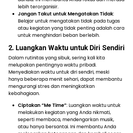
lebih terorganisir.
Jangan Takut untuk Mengatakan Tidak
:
Belajar untuk mengatakan tidak pada tugas
atau kegiatan yang tidak penting adalah cara
untuk menghindari beban berlebih.
2. Luangkan Waktu untuk Diri Sendiri
Dalam rutinitas yang sibuk, sering kali kita
melupakan pentingnya waktu pribadi.
Menyediakan waktu untuk diri sendiri, meski
hanya beberapa menit sehari, dapat membantu
mengurangi stres dan meningkatkan
kebahagiaan.
Ciptakan “Me Time”
: Luangkan waktu untuk
melakukan kegiatan yang Anda nikmati,
seperti membaca, mendengarkan musik,
atau hanya bersantai. Ini membantu Anda