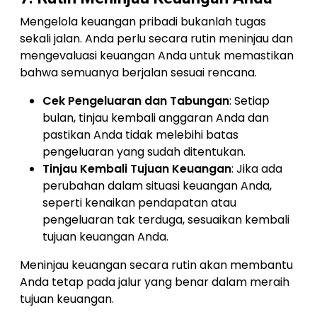
Mengelola keuangan pribadi bukanlah tugas
sekali jalan. Anda perlu secara rutin meninjau dan
mengevaluasi keuangan Anda untuk memastikan
bahwa semuanya berjalan sesuai rencana.
Cek Pengeluaran dan Tabungan
: Setiap
bulan, tinjau kembali anggaran Anda dan
pastikan Anda tidak melebihi batas
pengeluaran yang sudah ditentukan.
Tinjau Kembali Tujuan Keuangan
: Jika ada
perubahan dalam situasi keuangan Anda,
seperti kenaikan pendapatan atau
pengeluaran tak terduga, sesuaikan kembali
tujuan keuangan Anda.
Meninjau keuangan secara rutin akan membantu
Anda tetap pada jalur yang benar dalam meraih
tujuan keuangan.