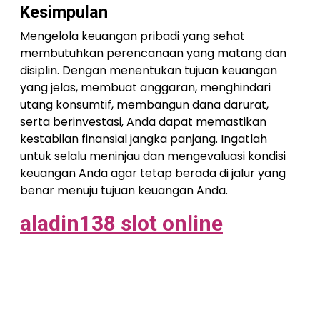
Kesimpulan
Mengelola keuangan pribadi yang sehat
membutuhkan perencanaan yang matang dan
disiplin. Dengan menentukan tujuan keuangan
yang jelas, membuat anggaran, menghindari
utang konsumtif, membangun dana darurat,
serta berinvestasi, Anda dapat memastikan
kestabilan finansial jangka panjang. Ingatlah
untuk selalu meninjau dan mengevaluasi kondisi
keuangan Anda agar tetap berada di jalur yang
benar menuju tujuan keuangan Anda.
aladin138 slot online