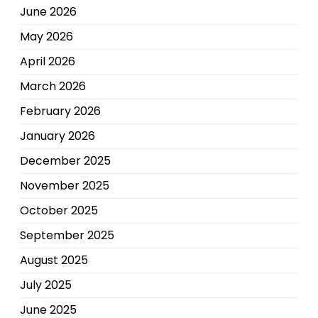
June 2026
May 2026
April 2026
March 2026
February 2026
January 2026
December 2025
November 2025
October 2025
September 2025
August 2025
July 2025
June 2025