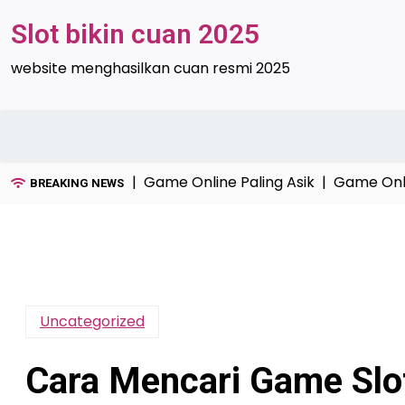
Skip
Slot bikin cuan 2025
to
content
website menghasilkan cuan resmi 2025
Game Online Paling Asik |
Game Online 
BREAKING NEWS
Uncategorized
Cara Mencari Game Slot