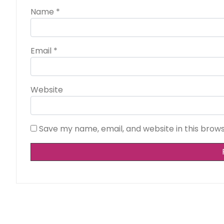
Name
*
Email
*
Website
Save my name, email, and website in this brow