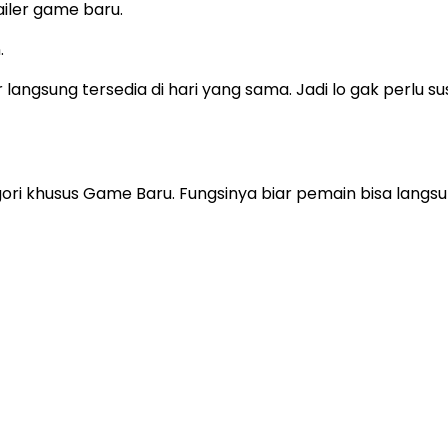
iler game baru.
.
 langsung tersedia di hari yang sama. Jadi lo gak perlu 
gori khusus Game Baru. Fungsinya biar pemain bisa langs