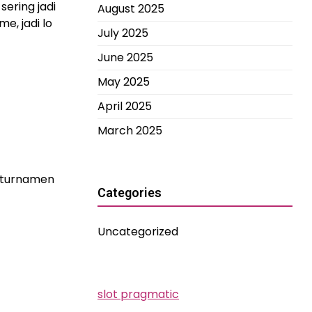
ering jadi
August 2025
e, jadi lo
July 2025
June 2025
May 2025
April 2025
March 2025
n turnamen
Categories
Uncategorized
slot pragmatic