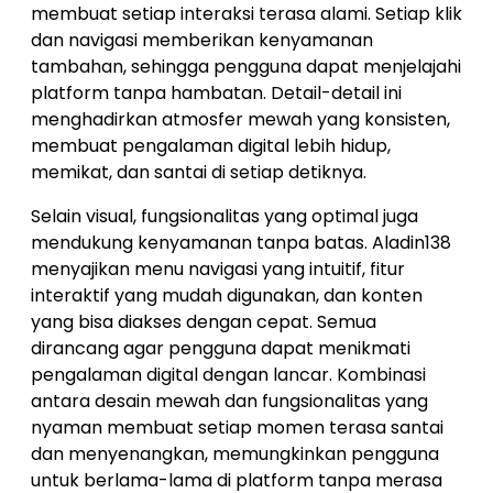
membuat setiap interaksi terasa alami. Setiap klik
dan navigasi memberikan kenyamanan
tambahan, sehingga pengguna dapat menjelajahi
platform tanpa hambatan. Detail-detail ini
menghadirkan atmosfer mewah yang konsisten,
membuat pengalaman digital lebih hidup,
memikat, dan santai di setiap detiknya.
Selain visual, fungsionalitas yang optimal juga
mendukung kenyamanan tanpa batas. Aladin138
menyajikan menu navigasi yang intuitif, fitur
interaktif yang mudah digunakan, dan konten
yang bisa diakses dengan cepat. Semua
dirancang agar pengguna dapat menikmati
pengalaman digital dengan lancar. Kombinasi
antara desain mewah dan fungsionalitas yang
nyaman membuat setiap momen terasa santai
dan menyenangkan, memungkinkan pengguna
untuk berlama-lama di platform tanpa merasa