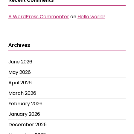
A WordPress Commenter
on
Hello world!
Archives
June 2026
May 2026
April 2026
March 2026
February 2026
January 2026
December 2025