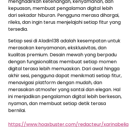
menghadirkan ketenangan, kenyamanan, dan
kepuasan, membuat pengalaman digital lebih
dari sekadar hiburan. Pengguna merasa dihargai,
rileks, dan ingin terus menjelajahi setiap fitur yang
tersedia.
Setiap sesi di Aladin138 adalah kesempatan untuk
merasakan kenyamanan, eksklusivitas, dan
kualitas premium. Desain mewah yang berpadu
dengan fungsionalitas membuat setiap momen
digital terasa lebih memuaskan. Dari awal hingga
akhir sesi, pengguna dapat menikmati setiap fitur,
menavigasi platform dengan mudah, dan
merasakan atmosfer yang santai dan elegan. Hal
ini menjadikan pengalaman digital lebih berkesan,
nyaman, dan membuat setiap detik terasa
bernilai.
https://www.hoaxbuster.com/redacteur/xarinabelia