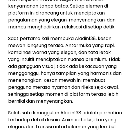
kenyamanan tanpa batas. Setiap elemen di
platform ini dirancang untuk menciptakan
pengalaman yang elegan, menyenangkan, dan
mampu menghadirkan relaksasi di setiap detik.
Saat pertama kali membuka Aladin138, kesan
mewah langsung terasa. Antarmuka yang rapi,
kombinasi warna yang elegan, dan tata letak
yang intuitif menciptakan nuansa premium. Tidak
ada gangguan visual, tidak ada kekacauan yang
mengganggu, hanya tampilan yang harmonis dan
menenangkan. Kesan mewah ini membuat
pengguna merasa nyaman dan rileks sejak awal,
sehingga setiap momen di platform terasa lebih
bernilai dan menyenangkan.
Salah satu keunggulan Aladin138 adalah perhatian
terhadap detail desain. Animasi halus, ikon yang
elegan, dan transisi antarhalaman yang lembut