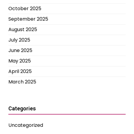
October 2025
September 2025
August 2025
July 2025
June 2025
May 2025
April 2025
March 2025
Categories
Uncategorized