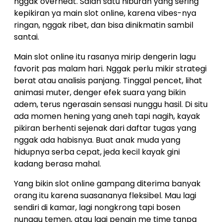
nggak overheat. Salah satu hiburan yang sering
kepikiran ya main slot online, karena vibes-nya
ringan, nggak ribet, dan bisa dinikmatin sambil
santai.
Main slot online itu rasanya mirip dengerin lagu
favorit pas malam hari. Nggak perlu mikir strategi
berat atau analisis panjang. Tinggal pencet, lihat
animasi muter, denger efek suara yang bikin
adem, terus ngerasain sensasi nunggu hasil. Di situ
ada momen hening yang aneh tapi nagih, kayak
pikiran berhenti sejenak dari daftar tugas yang
nggak ada habisnya. Buat anak muda yang
hidupnya serba cepat, jeda kecil kayak gini
kadang berasa mahal.
Yang bikin slot online gampang diterima banyak
orang itu karena suasananya fleksibel. Mau lagi
sendiri di kamar, lagi nongkrong tapi bosen
nunggu temen, atau lagi pengin me time tanpa