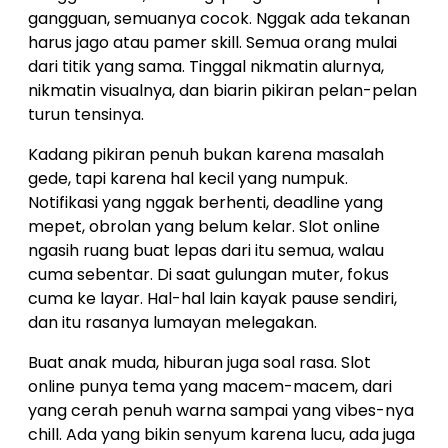
gangguan, semuanya cocok. Nggak ada tekanan
harus jago atau pamer skill. Semua orang mulai
dari titik yang sama. Tinggal nikmatin alurnya,
nikmatin visualnya, dan biarin pikiran pelan-pelan
turun tensinya.
Kadang pikiran penuh bukan karena masalah
gede, tapi karena hal kecil yang numpuk.
Notifikasi yang nggak berhenti, deadline yang
mepet, obrolan yang belum kelar. Slot online
ngasih ruang buat lepas dari itu semua, walau
cuma sebentar. Di saat gulungan muter, fokus
cuma ke layar. Hal-hal lain kayak pause sendiri,
dan itu rasanya lumayan melegakan.
Buat anak muda, hiburan juga soal rasa. Slot
online punya tema yang macem-macem, dari
yang cerah penuh warna sampai yang vibes-nya
chill. Ada yang bikin senyum karena lucu, ada juga