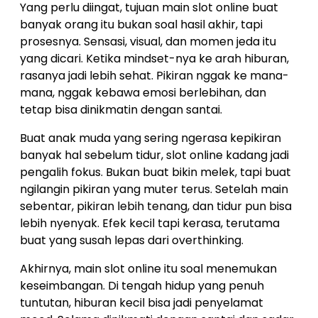
Yang perlu diingat, tujuan main slot online buat
banyak orang itu bukan soal hasil akhir, tapi
prosesnya. Sensasi, visual, dan momen jeda itu
yang dicari. Ketika mindset-nya ke arah hiburan,
rasanya jadi lebih sehat. Pikiran nggak ke mana-
mana, nggak kebawa emosi berlebihan, dan
tetap bisa dinikmatin dengan santai.
Buat anak muda yang sering ngerasa kepikiran
banyak hal sebelum tidur, slot online kadang jadi
pengalih fokus. Bukan buat bikin melek, tapi buat
ngilangin pikiran yang muter terus. Setelah main
sebentar, pikiran lebih tenang, dan tidur pun bisa
lebih nyenyak. Efek kecil tapi kerasa, terutama
buat yang susah lepas dari overthinking.
Akhirnya, main slot online itu soal menemukan
keseimbangan. Di tengah hidup yang penuh
tuntutan, hiburan kecil bisa jadi penyelamat