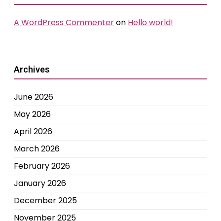
A WordPress Commenter
on
Hello world!
Archives
June 2026
May 2026
April 2026
March 2026
February 2026
January 2026
December 2025
November 2025