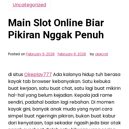
Uncategorized
Main Slot Online Biar
Pikiran Nggak Penuh
Posted on
February 6, 2026
February 6, 2026
by
okecrot
di situs
Okeplay777
Ada kalanya hidup tuh berasa
kayak tab browser kebanyakan. Satu kebuka
buat kerjaan, satu buat chat, satu lagi buat mikirin
hal-hal yang belum kejadian. Kepala jadi rame
sendiri, padahal badan lagi rebahan. Di momen
kayak gini, banyak anak muda yang nyari cara
simpel buat ngeringin pikiran, bukan buat kabur
dari kenyataan, tapi sekadar ngasih jeda biar otak