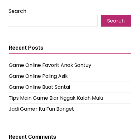
Search
Search
Recent Posts
Game Online Favorit Anak Santuy
Game Online Paling Asik
Game Online Buat Santai
Tips Main Game Biar Nggak Kalah Mulu
Jadi Gamer Itu Fun Banget
Recent Comments