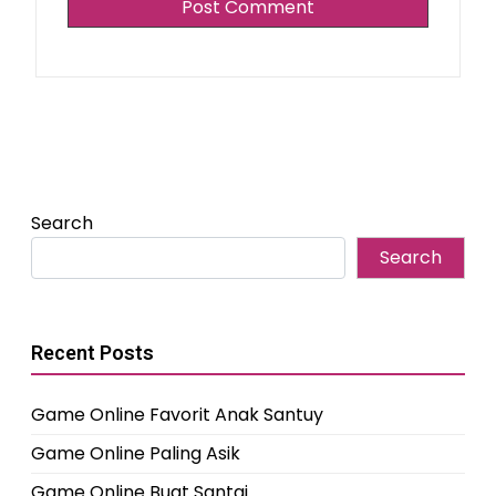
Search
Search
Recent Posts
Game Online Favorit Anak Santuy
Game Online Paling Asik
Game Online Buat Santai