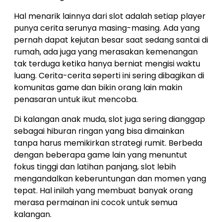
Hal menarik lainnya dari slot adalah setiap player
punya cerita serunya masing-masing. Ada yang
pernah dapat kejutan besar saat sedang santai di
rumah, ada juga yang merasakan kemenangan
tak terduga ketika hanya berniat mengisi waktu
luang. Cerita-cerita seperti ini sering dibagikan di
komunitas game dan bikin orang lain makin
penasaran untuk ikut mencoba.
Di kalangan anak muda, slot juga sering dianggap
sebagai hiburan ringan yang bisa dimainkan
tanpa harus memikirkan strategi rumit. Berbeda
dengan beberapa game lain yang menuntut
fokus tinggi dan latihan panjang, slot lebih
mengandalkan keberuntungan dan momen yang
tepat. Hal inilah yang membuat banyak orang
merasa permainan ini cocok untuk semua
kalangan.