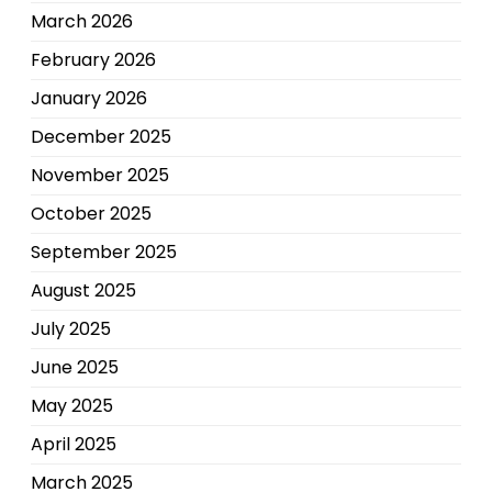
March 2026
February 2026
January 2026
December 2025
November 2025
October 2025
September 2025
August 2025
July 2025
June 2025
May 2025
April 2025
March 2025