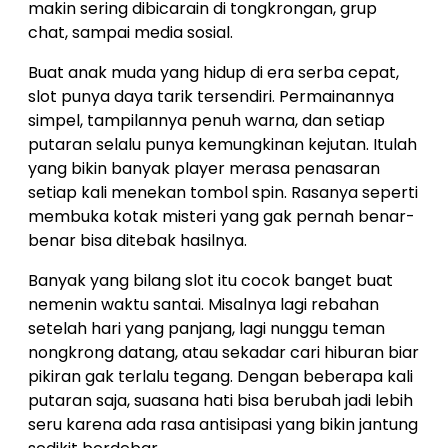
makin sering dibicarain di tongkrongan, grup
chat, sampai media sosial.
Buat anak muda yang hidup di era serba cepat,
slot punya daya tarik tersendiri. Permainannya
simpel, tampilannya penuh warna, dan setiap
putaran selalu punya kemungkinan kejutan. Itulah
yang bikin banyak player merasa penasaran
setiap kali menekan tombol spin. Rasanya seperti
membuka kotak misteri yang gak pernah benar-
benar bisa ditebak hasilnya.
Banyak yang bilang slot itu cocok banget buat
nemenin waktu santai. Misalnya lagi rebahan
setelah hari yang panjang, lagi nunggu teman
nongkrong datang, atau sekadar cari hiburan biar
pikiran gak terlalu tegang. Dengan beberapa kali
putaran saja, suasana hati bisa berubah jadi lebih
seru karena ada rasa antisipasi yang bikin jantung