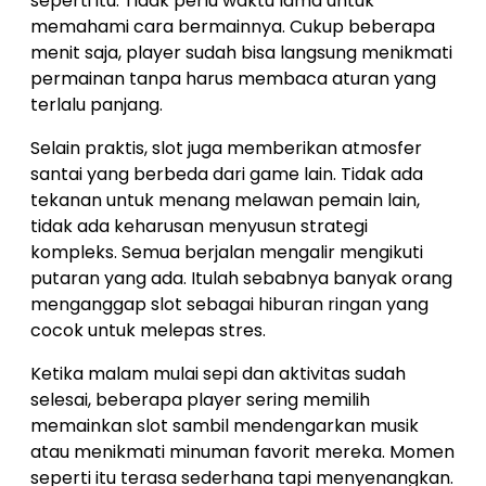
seperti itu. Tidak perlu waktu lama untuk
memahami cara bermainnya. Cukup beberapa
menit saja, player sudah bisa langsung menikmati
permainan tanpa harus membaca aturan yang
terlalu panjang.
Selain praktis, slot juga memberikan atmosfer
santai yang berbeda dari game lain. Tidak ada
tekanan untuk menang melawan pemain lain,
tidak ada keharusan menyusun strategi
kompleks. Semua berjalan mengalir mengikuti
putaran yang ada. Itulah sebabnya banyak orang
menganggap slot sebagai hiburan ringan yang
cocok untuk melepas stres.
Ketika malam mulai sepi dan aktivitas sudah
selesai, beberapa player sering memilih
memainkan slot sambil mendengarkan musik
atau menikmati minuman favorit mereka. Momen
seperti itu terasa sederhana tapi menyenangkan.