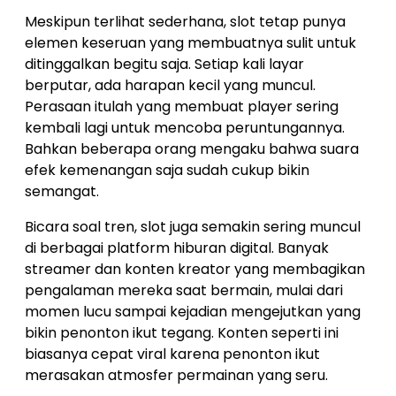
Meskipun terlihat sederhana, slot tetap punya
elemen keseruan yang membuatnya sulit untuk
ditinggalkan begitu saja. Setiap kali layar
berputar, ada harapan kecil yang muncul.
Perasaan itulah yang membuat player sering
kembali lagi untuk mencoba peruntungannya.
Bahkan beberapa orang mengaku bahwa suara
efek kemenangan saja sudah cukup bikin
semangat.
Bicara soal tren, slot juga semakin sering muncul
di berbagai platform hiburan digital. Banyak
streamer dan konten kreator yang membagikan
pengalaman mereka saat bermain, mulai dari
momen lucu sampai kejadian mengejutkan yang
bikin penonton ikut tegang. Konten seperti ini
biasanya cepat viral karena penonton ikut
merasakan atmosfer permainan yang seru.