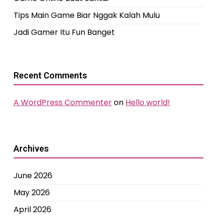
Tips Main Game Biar Nggak Kalah Mulu
Jadi Gamer Itu Fun Banget
Recent Comments
A WordPress Commenter
on
Hello world!
Archives
June 2026
May 2026
April 2026