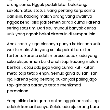
orang sama. Nggak peduli latar belakang,
sekolah, atau status, yang penting kerja sama
dan skill. Kadang malah orang yang awalnya
nggak kenal bisa jadi temen akrab cuma karena
sering satu tim. Dari situ muncul banyak cerita
unik yang nggak bakal ditemuin di tempat lain.
Anak santuy juga biasanya punya kebiasaan unik
waktu main. Ada yang selalu pakai karakter
tertentu karena udah merasa cocok, ada yang
suka eksperimen build aneh tapi kadang malah
berhasil, atau ada juga yang cuma ikut-ikutan
meta tapi tetap enjoy. Semua gaya itu sah-sah
aja, karena yang penting bukan jadi paling jago,
tapi gimana caranya tetap menikmati
permainan.
Yang bikin dunia game online nggak pernah sepi
adalah komunitasnya. Selalu ada aja orang baru