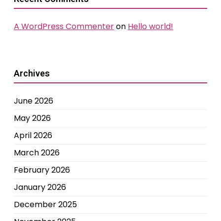
A WordPress Commenter
on
Hello world!
Archives
June 2026
May 2026
April 2026
March 2026
February 2026
January 2026
December 2025