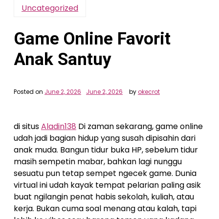
Uncategorized
Game Online Favorit
Anak Santuy
Posted on
June 2, 2026
June 2, 2026
by
okecrot
di situs
Aladin138
Di zaman sekarang, game online
udah jadi bagian hidup yang susah dipisahin dari
anak muda. Bangun tidur buka HP, sebelum tidur
masih sempetin mabar, bahkan lagi nunggu
sesuatu pun tetap sempet ngecek game. Dunia
virtual ini udah kayak tempat pelarian paling asik
buat ngilangin penat habis sekolah, kuliah, atau
kerja. Bukan cuma soal menang atau kalah, tapi