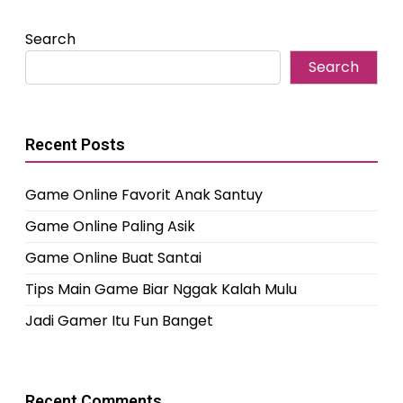
Search
Search
Recent Posts
Game Online Favorit Anak Santuy
Game Online Paling Asik
Game Online Buat Santai
Tips Main Game Biar Nggak Kalah Mulu
Jadi Gamer Itu Fun Banget
Recent Comments