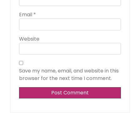
Email
*
Website
Save my name, email, and website in this
browser for the next time I comment.