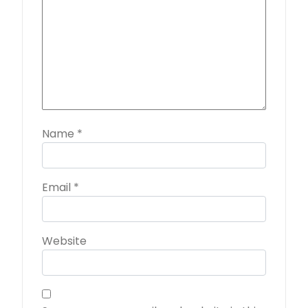
Name
*
Email
*
Website