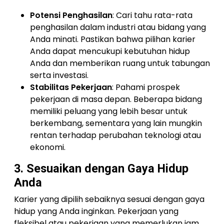
Potensi Penghasilan
: Cari tahu rata-rata
penghasilan dalam industri atau bidang yang
Anda minati. Pastikan bahwa pilihan karier
Anda dapat mencukupi kebutuhan hidup
Anda dan memberikan ruang untuk tabungan
serta investasi.
Stabilitas Pekerjaan
: Pahami prospek
pekerjaan di masa depan. Beberapa bidang
memiliki peluang yang lebih besar untuk
berkembang, sementara yang lain mungkin
rentan terhadap perubahan teknologi atau
ekonomi.
3. Sesuaikan dengan Gaya Hidup
Anda
Karier yang dipilih sebaiknya sesuai dengan gaya
hidup yang Anda inginkan. Pekerjaan yang
fleksibel atau pekerjaan yang memerlukan jam