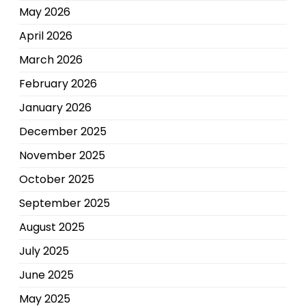
May 2026
April 2026
March 2026
February 2026
January 2026
December 2025
November 2025
October 2025
September 2025
August 2025
July 2025
June 2025
May 2025