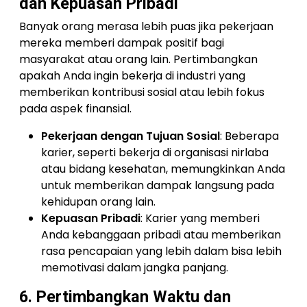
dan Kepuasan Pribadi
Banyak orang merasa lebih puas jika pekerjaan
mereka memberi dampak positif bagi
masyarakat atau orang lain. Pertimbangkan
apakah Anda ingin bekerja di industri yang
memberikan kontribusi sosial atau lebih fokus
pada aspek finansial.
Pekerjaan dengan Tujuan Sosial
: Beberapa
karier, seperti bekerja di organisasi nirlaba
atau bidang kesehatan, memungkinkan Anda
untuk memberikan dampak langsung pada
kehidupan orang lain.
Kepuasan Pribadi
: Karier yang memberi
Anda kebanggaan pribadi atau memberikan
rasa pencapaian yang lebih dalam bisa lebih
memotivasi dalam jangka panjang.
6. Pertimbangkan Waktu dan