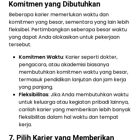
Komitmen yang Dibutuhkan
Beberapa karier memerlukan waktu dan
komitmen yang besar, sementara yang lain lebih
fleksibel. Pertimbangkan seberapa besar waktu
yang dapat Anda alokasikan untuk pekerjaan
tersebut.
Komitmen Waktu
: Karier seperti dokter,
pengacara, atau akademisi biasanya
membutuhkan komitmen waktu yang besar,
termasuk pendidikan lanjutan dan jam kerja
yang panjang.
Fleksibilitas
: Jika Anda membutuhkan waktu
untuk keluarga atau kegiatan pribadi lainnya,
carilah karier yang memberikan lebih banyak
fleksibilitas dalam hal waktu dan tempat
kerja.
7. Pilih Karier yang Memberikan