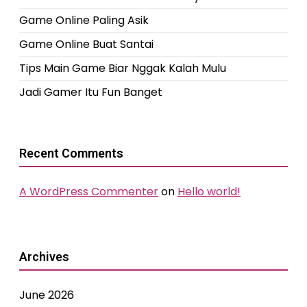
Game Online Paling Asik
Game Online Buat Santai
Tips Main Game Biar Nggak Kalah Mulu
Jadi Gamer Itu Fun Banget
Recent Comments
A WordPress Commenter
on
Hello world!
Archives
June 2026