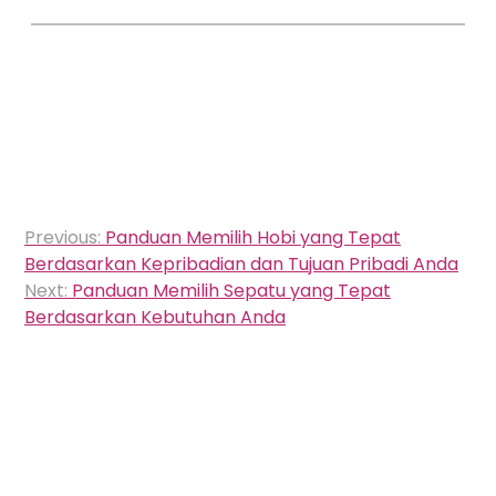
Post
Previous:
Panduan Memilih Hobi yang Tepat
navigation
Berdasarkan Kepribadian dan Tujuan Pribadi Anda
Next:
Panduan Memilih Sepatu yang Tepat
Berdasarkan Kebutuhan Anda