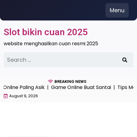
Skip
Menu
to
content
Slot bikin cuan 2025
website menghasilkan cuan resmi 2025
Search
for:
BREAKING NEWS
ne Paling Asik |
Game Online Buat Santai |
Tips Main G
August 9, 2026