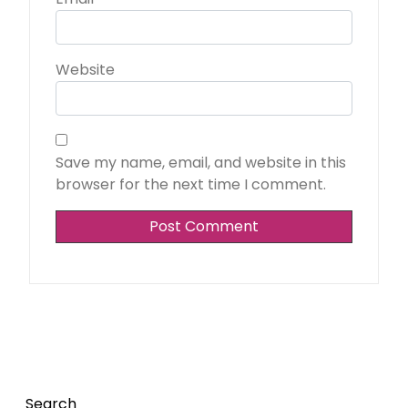
Website
Save my name, email, and website in this
browser for the next time I comment.
Search