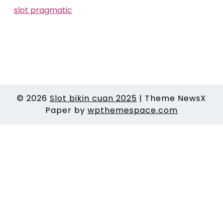
slot pragmatic
© 2026
Slot bikin cuan 2025
|
Theme NewsX
Paper by
wpthemespace.com