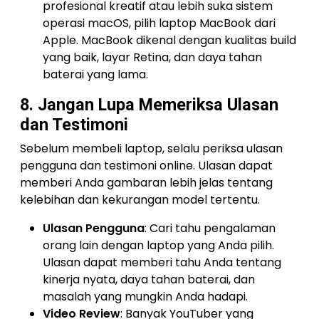
profesional kreatif atau lebih suka sistem
operasi macOS, pilih laptop MacBook dari
Apple. MacBook dikenal dengan kualitas build
yang baik, layar Retina, dan daya tahan
baterai yang lama.
8. Jangan Lupa Memeriksa Ulasan
dan Testimoni
Sebelum membeli laptop, selalu periksa ulasan
pengguna dan testimoni online. Ulasan dapat
memberi Anda gambaran lebih jelas tentang
kelebihan dan kekurangan model tertentu.
Ulasan Pengguna
: Cari tahu pengalaman
orang lain dengan laptop yang Anda pilih.
Ulasan dapat memberi tahu Anda tentang
kinerja nyata, daya tahan baterai, dan
masalah yang mungkin Anda hadapi.
Video Review
: Banyak YouTuber yang