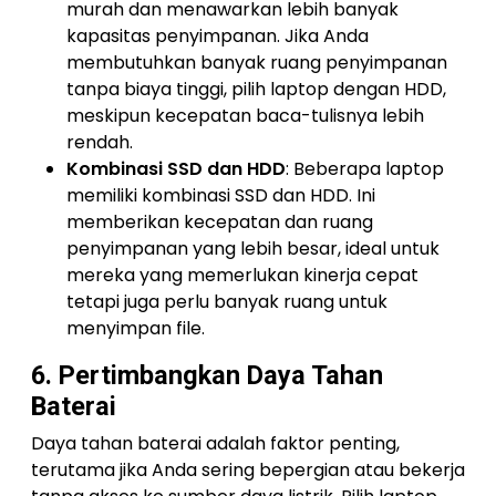
murah dan menawarkan lebih banyak
kapasitas penyimpanan. Jika Anda
membutuhkan banyak ruang penyimpanan
tanpa biaya tinggi, pilih laptop dengan HDD,
meskipun kecepatan baca-tulisnya lebih
rendah.
Kombinasi SSD dan HDD
: Beberapa laptop
memiliki kombinasi SSD dan HDD. Ini
memberikan kecepatan dan ruang
penyimpanan yang lebih besar, ideal untuk
mereka yang memerlukan kinerja cepat
tetapi juga perlu banyak ruang untuk
menyimpan file.
6. Pertimbangkan Daya Tahan
Baterai
Daya tahan baterai adalah faktor penting,
terutama jika Anda sering bepergian atau bekerja