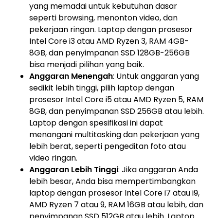
yang memadai untuk kebutuhan dasar
seperti browsing, menonton video, dan
pekerjaan ringan. Laptop dengan prosesor
Intel Core i3 atau AMD Ryzen 3, RAM 4GB-
8GB, dan penyimpanan SSD 128GB-256GB
bisa menjadi pilihan yang baik.
Anggaran Menengah
: Untuk anggaran yang
sedikit lebih tinggi, pilih laptop dengan
prosesor Intel Core i5 atau AMD Ryzen 5, RAM
8GB, dan penyimpanan SSD 256GB atau lebih.
Laptop dengan spesifikasi ini dapat
menangani multitasking dan pekerjaan yang
lebih berat, seperti pengeditan foto atau
video ringan.
Anggaran Lebih Tinggi
: Jika anggaran Anda
lebih besar, Anda bisa mempertimbangkan
laptop dengan prosesor Intel Core i7 atau i9,
AMD Ryzen 7 atau 9, RAM 16GB atau lebih, dan
penyimpanan SSD 512GB atau lebih. Laptop