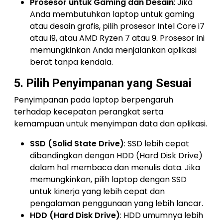
Prosesor untuk Gaming dan Desain
: Jika
Anda membutuhkan laptop untuk gaming
atau desain grafis, pilih prosesor Intel Core i7
atau i9, atau AMD Ryzen 7 atau 9. Prosesor ini
memungkinkan Anda menjalankan aplikasi
berat tanpa kendala.
5. Pilih Penyimpanan yang Sesuai
Penyimpanan pada laptop berpengaruh
terhadap kecepatan perangkat serta
kemampuan untuk menyimpan data dan aplikasi.
SSD (Solid State Drive)
: SSD lebih cepat
dibandingkan dengan HDD (Hard Disk Drive)
dalam hal membaca dan menulis data. Jika
memungkinkan, pilih laptop dengan SSD
untuk kinerja yang lebih cepat dan
pengalaman penggunaan yang lebih lancar.
HDD (Hard Disk Drive)
: HDD umumnya lebih