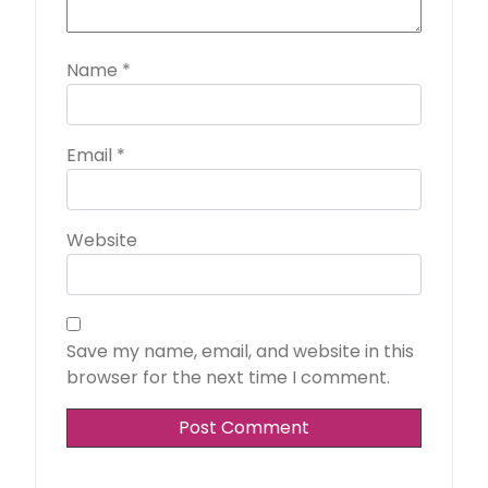
Name
*
Email
*
Website
Save my name, email, and website in this
browser for the next time I comment.