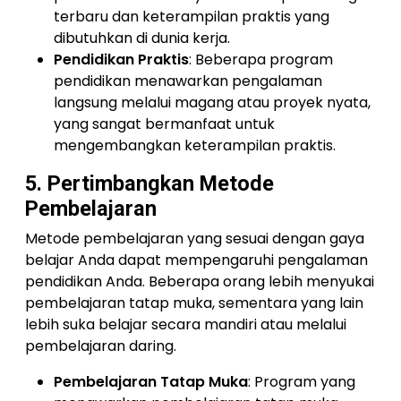
terbaru dan keterampilan praktis yang
dibutuhkan di dunia kerja.
Pendidikan Praktis
: Beberapa program
pendidikan menawarkan pengalaman
langsung melalui magang atau proyek nyata,
yang sangat bermanfaat untuk
mengembangkan keterampilan praktis.
5. Pertimbangkan Metode
Pembelajaran
Metode pembelajaran yang sesuai dengan gaya
belajar Anda dapat mempengaruhi pengalaman
pendidikan Anda. Beberapa orang lebih menyukai
pembelajaran tatap muka, sementara yang lain
lebih suka belajar secara mandiri atau melalui
pembelajaran daring.
Pembelajaran Tatap Muka
: Program yang