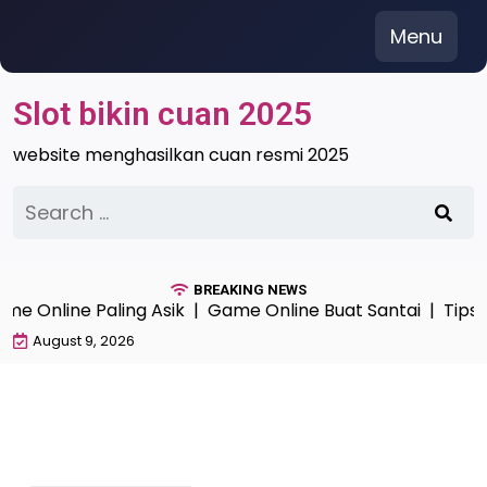
Skip
Menu
to
content
Slot bikin cuan 2025
website menghasilkan cuan resmi 2025
Search
for:
BREAKING NEWS
Online Paling Asik |
Game Online Buat Santai |
Tips Ma
August 9, 2026