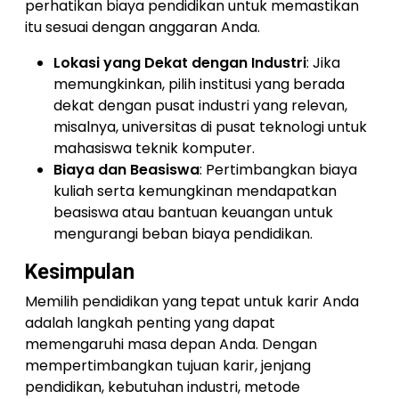
perhatikan biaya pendidikan untuk memastikan
itu sesuai dengan anggaran Anda.
Lokasi yang Dekat dengan Industri
: Jika
memungkinkan, pilih institusi yang berada
dekat dengan pusat industri yang relevan,
misalnya, universitas di pusat teknologi untuk
mahasiswa teknik komputer.
Biaya dan Beasiswa
: Pertimbangkan biaya
kuliah serta kemungkinan mendapatkan
beasiswa atau bantuan keuangan untuk
mengurangi beban biaya pendidikan.
Kesimpulan
Memilih pendidikan yang tepat untuk karir Anda
adalah langkah penting yang dapat
memengaruhi masa depan Anda. Dengan
mempertimbangkan tujuan karir, jenjang
pendidikan, kebutuhan industri, metode