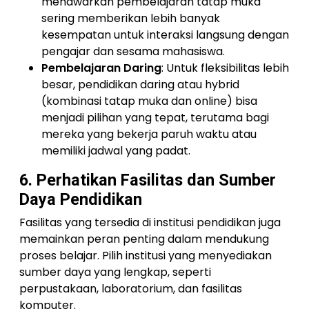
menawarkan pembelajaran tatap muka
sering memberikan lebih banyak
kesempatan untuk interaksi langsung dengan
pengajar dan sesama mahasiswa.
Pembelajaran Daring
: Untuk fleksibilitas lebih
besar, pendidikan daring atau hybrid
(kombinasi tatap muka dan online) bisa
menjadi pilihan yang tepat, terutama bagi
mereka yang bekerja paruh waktu atau
memiliki jadwal yang padat.
6. Perhatikan Fasilitas dan Sumber
Daya Pendidikan
Fasilitas yang tersedia di institusi pendidikan juga
memainkan peran penting dalam mendukung
proses belajar. Pilih institusi yang menyediakan
sumber daya yang lengkap, seperti
perpustakaan, laboratorium, dan fasilitas
komputer.