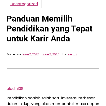
Uncategorized
Panduan Memilih
Pendidikan yang Tepat
untuk Karir Anda
Posted on
June 7, 2025
June 7, 2025
by
okecrot
aladin138
Pendidikan adalah salah satu investasi terbesar
dalam hidup, yang akan membentuk masa depan