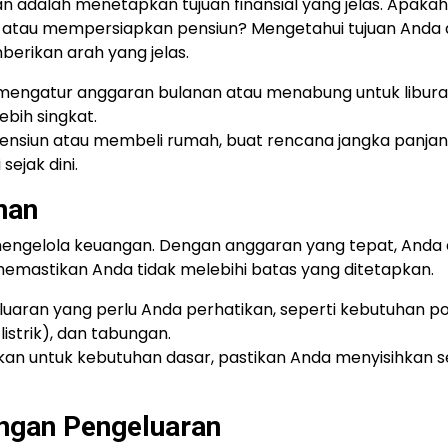
adalah menetapkan tujuan finansial yang jelas. Apaka
, atau mempersiapkan pensiun? Mengetahui tujuan Anda
ikan arah yang jelas.
h mengatur anggaran bulanan atau menabung untuk libura
bih singkat.
pensiun atau membeli rumah, buat rencana jangka panja
ejak dini.
nan
engelola keuangan. Dengan anggaran yang tepat, Anda
mastikan Anda tidak melebihi batas yang ditetapkan.
luaran yang perlu Anda perhatikan, seperti kebutuhan p
istrik), dan tabungan.
ikan untuk kebutuhan dasar, pastikan Anda menyisihkan 
angan Pengeluaran