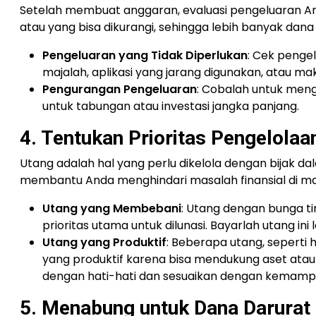
Setelah membuat anggaran, evaluasi pengeluaran And
atau yang bisa dikurangi, sehingga lebih banyak dana
Pengeluaran yang Tidak Diperlukan
: Cek pengel
majalah, aplikasi yang jarang digunakan, atau maka
Pengurangan Pengeluaran
: Cobalah untuk men
untuk tabungan atau investasi jangka panjang.
4. Tentukan Prioritas Pengelolaa
Utang adalah hal yang perlu dikelola dengan bijak 
membantu Anda menghindari masalah finansial di m
Utang yang Membebani
: Utang dengan bunga tin
prioritas utama untuk dilunasi. Bayarlah utang i
Utang yang Produktif
: Beberapa utang, seperti 
yang produktif karena bisa mendukung aset atau 
dengan hati-hati dan sesuaikan dengan kemampu
5. Menabung untuk Dana Darurat