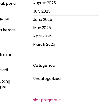
August 2025
ak perlu
July 2025
gganan
June 2025
May 2025
da hemat
April 2025
March 2025
ik akan
Categories
njadi
Uncategorized
 utang
ini
slot pragmatic