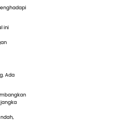
menghadapi
 ini
gan
g. Ada
timbangkan
 jangka
endah,