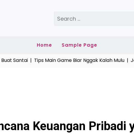
Search
for:
Home
Sample Page
 Santai |
Tips Main Game Biar Nggak Kalah Mulu |
Jadi 
cana Keuangan Pribadi 