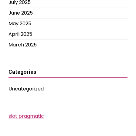
July 2025
June 2025
May 2025
April 2025
March 2025
Categories
Uncategorized
slot pragmatic