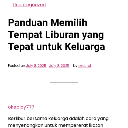
Uncategorized
Panduan Memilih
Tempat Liburan yang
Tepat untuk Keluarga
Posted on
July 8, 2025
July 8, 2025
by
okecrot
okeplay777
Berlibur bersama keluarga adalah cara yang
menyenangkan untuk mempererat ikatan