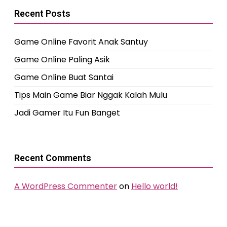
Recent Posts
Game Online Favorit Anak Santuy
Game Online Paling Asik
Game Online Buat Santai
Tips Main Game Biar Nggak Kalah Mulu
Jadi Gamer Itu Fun Banget
Recent Comments
A WordPress Commenter
on
Hello world!