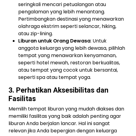
seringkali mencari petualangan atau
pengalaman yang lebih menantang.
Pertimbangkan destinasi yang menawarkan
olahraga ekstrim seperti selancar, hiking,
atau zip-lining.
Liburan untuk Orang Dewasa
: Untuk
anggota keluarga yang lebih dewasa, pilihlah
tempat yang menawarkan kenyamanan,
seperti hotel mewah, restoran berkualitas,
atau tempat yang cocok untuk bersantai,
seperti spa atau tempat yoga.
3. Perhatikan Aksesibilitas dan
Fasilitas
Memilih tempat liburan yang mudah diakses dan
memiliki fasilitas yang baik adalah penting agar
liburan Anda berjalan lancar. Hal ini sangat
relevan jika Anda bepergian dengan keluarga