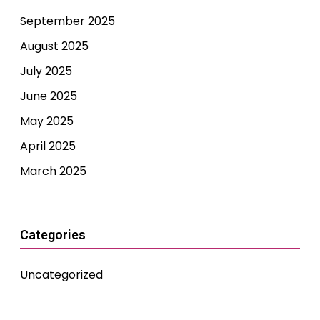
September 2025
August 2025
July 2025
June 2025
May 2025
April 2025
March 2025
Categories
Uncategorized