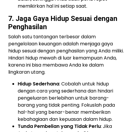
memikirkan hal ini setiap saat.
7. Jaga Gaya Hidup Sesuai dengan
Penghasilan
Salah satu tantangan terbesar dalam
pengelolaan keuangan adalah menjaga gaya
hidup sesuai dengan penghasilan yang Anda miliki.
Hindari hidup mewah di luar kemampuan Anda,
karena ini bisa membawa Anda ke dalam
lingkaran utang.
Hidup Sederhana
: Cobalah untuk hidup
dengan cara yang sederhana dan hindari
pengeluaran berlebihan untuk barang-
barang yang tidak penting. Fokuslah pada
hal-hal yang benar-benar memberikan
kebahagiaan dan kepuasan dalam hidup.
Tunda Pembelian yang Tidak Perlu
: Jika