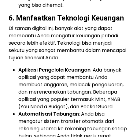
yang bisa dihemat.
6. Manfaatkan Teknologi Keuangan
Di zaman digital ini, banyak alat yang dapat
membantu Anda mengatur keuangan pribadi
secara lebih efektif. Teknologi bisa menjadi
sekutu yang sangat membantu dalam mencapai
tujuan finansial Anda.
Aplikasi Pengelola Keuangan
: Ada banyak
aplikasi yang dapat membantu Anda
membuat anggaran, melacak pengeluaran,
dan merencanakan tabungan. Beberapa
aplikasi yang populer termasuk Mint, YNAB
(You Need a Budget), dan PocketGuard.
Automatisasi Tabungan
: Anda bisa
mengatur sistem transfer otomatis dari
rekening utama ke rekening tabungan setiap
bulan, sehingga Anda tidak perlu repot