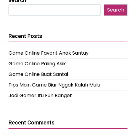
Search
Search
Recent Posts
Game Online Favorit Anak Santuy
Game Online Paling Asik
Game Online Buat Santai
Tips Main Game Biar Nggak Kalah Mulu
Jadi Gamer Itu Fun Banget
Recent Comments