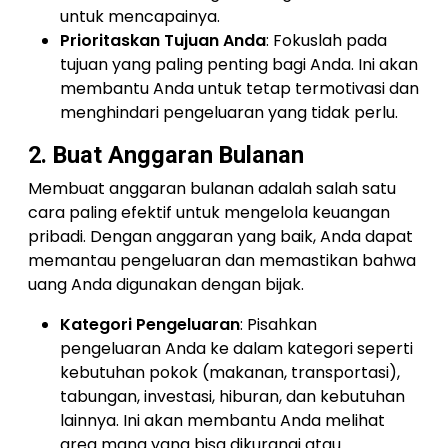
untuk mencapainya.
Prioritaskan Tujuan Anda
: Fokuslah pada
tujuan yang paling penting bagi Anda. Ini akan
membantu Anda untuk tetap termotivasi dan
menghindari pengeluaran yang tidak perlu.
2. Buat Anggaran Bulanan
Membuat anggaran bulanan adalah salah satu
cara paling efektif untuk mengelola keuangan
pribadi. Dengan anggaran yang baik, Anda dapat
memantau pengeluaran dan memastikan bahwa
uang Anda digunakan dengan bijak.
Kategori Pengeluaran
: Pisahkan
pengeluaran Anda ke dalam kategori seperti
kebutuhan pokok (makanan, transportasi),
tabungan, investasi, hiburan, dan kebutuhan
lainnya. Ini akan membantu Anda melihat
area mana yang bisa dikurangi atau