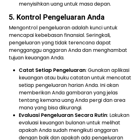
menyisihkan uang untuk masa depan.
5. Kontrol Pengeluaran Anda
Mengontrol pengeluaran adalah kunci untuk
mencapai kebebasan finansial. Seringkali,
pengeluaran yang tidak terencana dapat
mengganggu anggaran Anda dan menghambat
tujuan keuangan Anda.
Catat Setiap Pengeluaran
: Gunakan aplikasi
keuangan atau buku catatan untuk mencatat
setiap pengeluaran harian Anda. Ini akan
memberikan Anda gambaran yang jelas
tentang kemana uang Anda pergi dan area
mana yang bisa dikurangi.
Evaluasi Pengeluaran Secara Rutin
: Lakukan
evaluasi keuangan bulanan untuk melihat
apakah Anda sudah mengikuti anggaran
dengan baik dan apakah ada pengeluaran