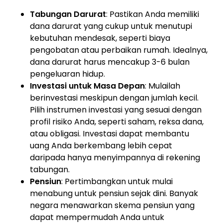
Tabungan Darurat
: Pastikan Anda memiliki
dana darurat yang cukup untuk menutupi
kebutuhan mendesak, seperti biaya
pengobatan atau perbaikan rumah. Idealnya,
dana darurat harus mencakup 3-6 bulan
pengeluaran hidup.
Investasi untuk Masa Depan
: Mulailah
berinvestasi meskipun dengan jumlah kecil.
Pilih instrumen investasi yang sesuai dengan
profil risiko Anda, seperti saham, reksa dana,
atau obligasi. Investasi dapat membantu
uang Anda berkembang lebih cepat
daripada hanya menyimpannya di rekening
tabungan.
Pensiun
: Pertimbangkan untuk mulai
menabung untuk pensiun sejak dini. Banyak
negara menawarkan skema pensiun yang
dapat mempermudah Anda untuk