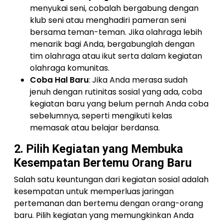
menyukai seni, cobalah bergabung dengan
klub seni atau menghadiri pameran seni
bersama teman-teman. Jika olahraga lebih
menarik bagi Anda, bergabunglah dengan
tim olahraga atau ikut serta dalam kegiatan
olahraga komunitas.
Coba Hal Baru
: Jika Anda merasa sudah
jenuh dengan rutinitas sosial yang ada, coba
kegiatan baru yang belum pernah Anda coba
sebelumnya, seperti mengikuti kelas
memasak atau belajar berdansa.
2. Pilih Kegiatan yang Membuka
Kesempatan Bertemu Orang Baru
Salah satu keuntungan dari kegiatan sosial adalah
kesempatan untuk memperluas jaringan
pertemanan dan bertemu dengan orang-orang
baru. Pilih kegiatan yang memungkinkan Anda