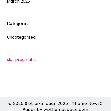
March 2025
Categories
Uncategorized
slot pragmatic
© 2026
Slot bikin cuan 2025
|
Theme NewsX
Paper by
wpthemespace.com