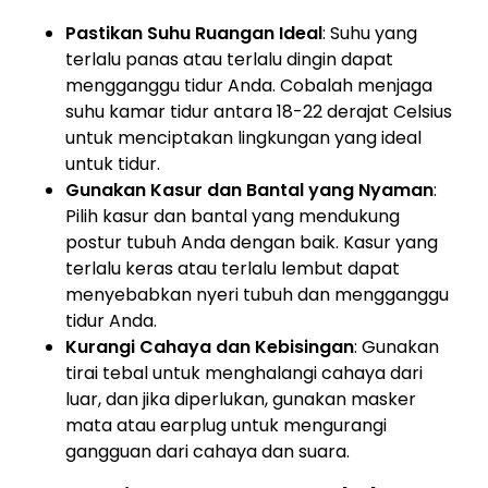
Pastikan Suhu Ruangan Ideal
: Suhu yang
terlalu panas atau terlalu dingin dapat
mengganggu tidur Anda. Cobalah menjaga
suhu kamar tidur antara 18-22 derajat Celsius
untuk menciptakan lingkungan yang ideal
untuk tidur.
Gunakan Kasur dan Bantal yang Nyaman
:
Pilih kasur dan bantal yang mendukung
postur tubuh Anda dengan baik. Kasur yang
terlalu keras atau terlalu lembut dapat
menyebabkan nyeri tubuh dan mengganggu
tidur Anda.
Kurangi Cahaya dan Kebisingan
: Gunakan
tirai tebal untuk menghalangi cahaya dari
luar, dan jika diperlukan, gunakan masker
mata atau earplug untuk mengurangi
gangguan dari cahaya dan suara.