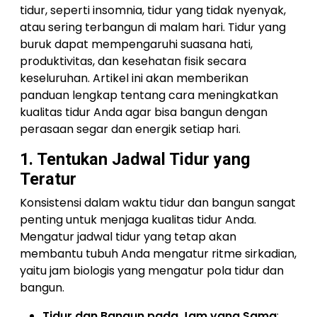
tidur, seperti insomnia, tidur yang tidak nyenyak,
atau sering terbangun di malam hari. Tidur yang
buruk dapat mempengaruhi suasana hati,
produktivitas, dan kesehatan fisik secara
keseluruhan. Artikel ini akan memberikan
panduan lengkap tentang cara meningkatkan
kualitas tidur Anda agar bisa bangun dengan
perasaan segar dan energik setiap hari.
1. Tentukan Jadwal Tidur yang
Teratur
Konsistensi dalam waktu tidur dan bangun sangat
penting untuk menjaga kualitas tidur Anda.
Mengatur jadwal tidur yang tetap akan
membantu tubuh Anda mengatur ritme sirkadian,
yaitu jam biologis yang mengatur pola tidur dan
bangun.
Tidur dan Bangun pada Jam yang Sama
: