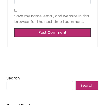
Save my name, email, and website in this
browser for the next time I comment.
Search
Search