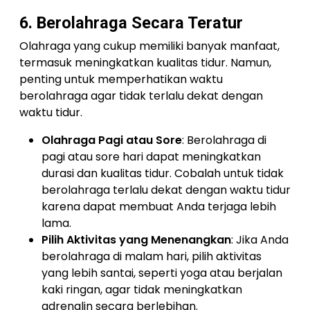
6. Berolahraga Secara Teratur
Olahraga yang cukup memiliki banyak manfaat,
termasuk meningkatkan kualitas tidur. Namun,
penting untuk memperhatikan waktu
berolahraga agar tidak terlalu dekat dengan
waktu tidur.
Olahraga Pagi atau Sore
: Berolahraga di
pagi atau sore hari dapat meningkatkan
durasi dan kualitas tidur. Cobalah untuk tidak
berolahraga terlalu dekat dengan waktu tidur
karena dapat membuat Anda terjaga lebih
lama.
Pilih Aktivitas yang Menenangkan
: Jika Anda
berolahraga di malam hari, pilih aktivitas
yang lebih santai, seperti yoga atau berjalan
kaki ringan, agar tidak meningkatkan
adrenalin secara berlebihan.