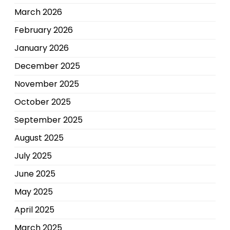
March 2026
February 2026
January 2026
December 2025
November 2025
October 2025
September 2025
August 2025
July 2025
June 2025
May 2025
April 2025
March 2025