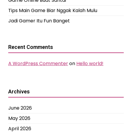
Game Online Buat Santai
Tips Main Game Biar Nggak Kalah Mulu
Jadi Gamer Itu Fun Banget
Recent Comments
A WordPress Commenter
on
Hello world!
Archives
June 2026
May 2026
April 2026