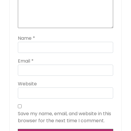
Name
*
Email
*
Website
Save my name, email, and website in this
browser for the next time I comment.