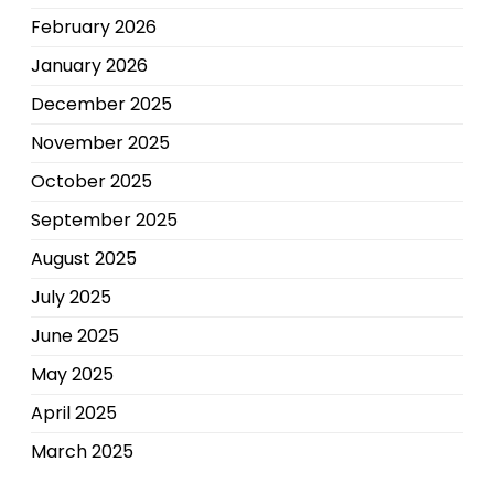
February 2026
January 2026
December 2025
November 2025
October 2025
September 2025
August 2025
July 2025
June 2025
May 2025
April 2025
March 2025