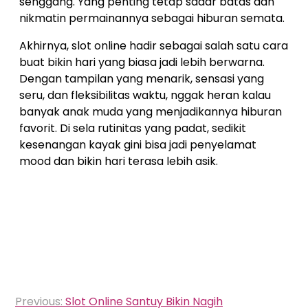
senggang. Yang penting tetap sadar batas dan
nikmatin permainannya sebagai hiburan semata.
Akhirnya, slot online hadir sebagai salah satu cara
buat bikin hari yang biasa jadi lebih berwarna.
Dengan tampilan yang menarik, sensasi yang
seru, dan fleksibilitas waktu, nggak heran kalau
banyak anak muda yang menjadikannya hiburan
favorit. Di sela rutinitas yang padat, sedikit
kesenangan kayak gini bisa jadi penyelamat
mood dan bikin hari terasa lebih asik.
Post
Previous:
Slot Online Santuy Bikin Nagih