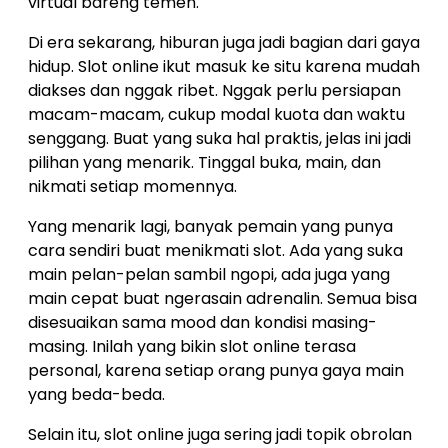
virtual bareng temen.
Di era sekarang, hiburan juga jadi bagian dari gaya
hidup. Slot online ikut masuk ke situ karena mudah
diakses dan nggak ribet. Nggak perlu persiapan
macam-macam, cukup modal kuota dan waktu
senggang. Buat yang suka hal praktis, jelas ini jadi
pilihan yang menarik. Tinggal buka, main, dan
nikmati setiap momennya.
Yang menarik lagi, banyak pemain yang punya
cara sendiri buat menikmati slot. Ada yang suka
main pelan-pelan sambil ngopi, ada juga yang
main cepat buat ngerasain adrenalin. Semua bisa
disesuaikan sama mood dan kondisi masing-
masing. Inilah yang bikin slot online terasa
personal, karena setiap orang punya gaya main
yang beda-beda.
Selain itu, slot online juga sering jadi topik obrolan