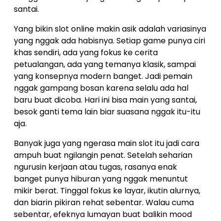
santai.
Yang bikin slot online makin asik adalah variasinya
yang nggak ada habisnya. Setiap game punya ciri
khas sendiri, ada yang fokus ke cerita
petualangan, ada yang temanya klasik, sampai
yang konsepnya modern banget. Jadi pemain
nggak gampang bosan karena selalu ada hal
baru buat dicoba. Hari ini bisa main yang santai,
besok ganti tema lain biar suasana nggak itu-itu
aja.
Banyak juga yang ngerasa main slot itu jadi cara
ampuh buat ngilangin penat. Setelah seharian
ngurusin kerjaan atau tugas, rasanya enak
banget punya hiburan yang nggak menuntut
mikir berat. Tinggal fokus ke layar, ikutin alurnya,
dan biarin pikiran rehat sebentar. Walau cuma
sebentar, efeknya lumayan buat balikin mood