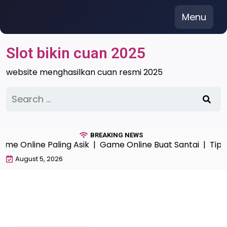
Skip
Menu
to
content
Slot bikin cuan 2025
website menghasilkan cuan resmi 2025
Search
for:
BREAKING NEWS
e Online Paling Asik |
Game Online Buat Santai |
Tips M
August 5, 2026