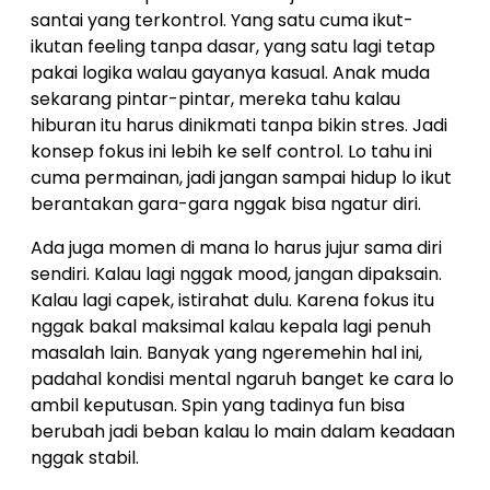
santai yang terkontrol. Yang satu cuma ikut-
ikutan feeling tanpa dasar, yang satu lagi tetap
pakai logika walau gayanya kasual. Anak muda
sekarang pintar-pintar, mereka tahu kalau
hiburan itu harus dinikmati tanpa bikin stres. Jadi
konsep fokus ini lebih ke self control. Lo tahu ini
cuma permainan, jadi jangan sampai hidup lo ikut
berantakan gara-gara nggak bisa ngatur diri.
Ada juga momen di mana lo harus jujur sama diri
sendiri. Kalau lagi nggak mood, jangan dipaksain.
Kalau lagi capek, istirahat dulu. Karena fokus itu
nggak bakal maksimal kalau kepala lagi penuh
masalah lain. Banyak yang ngeremehin hal ini,
padahal kondisi mental ngaruh banget ke cara lo
ambil keputusan. Spin yang tadinya fun bisa
berubah jadi beban kalau lo main dalam keadaan
nggak stabil.