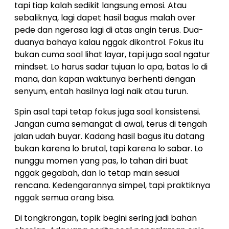
tapi tiap kalah sedikit langsung emosi. Atau
sebaliknya, lagi dapet hasil bagus malah over
pede dan ngerasa lagi di atas angin terus. Dua-
duanya bahaya kalau nggak dikontrol. Fokus itu
bukan cuma soal lihat layar, tapi juga soal ngatur
mindset. Lo harus sadar tujuan lo apa, batas lo di
mana, dan kapan waktunya berhenti dengan
senyum, entah hasilnya lagi naik atau turun.
Spin asal tapi tetap fokus juga soal konsistensi.
Jangan cuma semangat di awal, terus di tengah
jalan udah buyar. Kadang hasil bagus itu datang
bukan karena lo brutal, tapi karena lo sabar. Lo
nunggu momen yang pas, lo tahan diri buat
nggak gegabah, dan lo tetap main sesuai
rencana. Kedengarannya simpel, tapi praktiknya
nggak semua orang bisa.
Di tongkrongan, topik begini sering jadi bahan