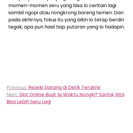
momen-momen seru yang bisa lo ceritain lagi
sambil ngopi atau nongkrong bareng temen. Dan
pada akhirnya, fokus itu yang bikin lo tetap berdiri
tegak, apa pun hasil tiap putaran yang lo hadapin.
Post
Previous:
Rezeki Datang di Detik Terakhir
navigation
Next:
Slot Online Buat Isi Waktu Nongki? Santai, Kita
Bisa Lebih Seru Lagi