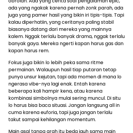
obrolan. Ada yang cerita soal pengalaman epic,
ada yang ngakak karena pernah zonk parah, ada
juga yang pamer hasil yang bikin iri tipis-tipis. Tapi
kalau diperhatiin, yang ceritanya paling stabil
biasanya datang dari mereka yang mainnya
kalem. Nggak terlalu banyak drama, nggak terlalu
banyak gaya. Mereka ngerti kapan harus gas dan
kapan harus rem.
Fokus juga bikin lo lebih peka sama ritme
permainan. Walaupun hasil tiap putaran tetap
punya unsur kejutan, tapi ada momen di mana lo
ngerasa vibe-nya lagi enak. Entah karena
beberapa kali hampir kena, atau karena
kombinasi simbolnya mulai sering muncul. Di situ
lo harus bisa baca situasi. Jangan langsung all in
cuma karena euforia, tapi juga jangan terlalu
takut sampai kehilangan momentum.
Main asal tanpa arah itu beda jauh sama main