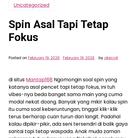
Uncategorized
Spin Asal Tapi Tetap
Fokus
Posted on
February 19, 2026
February 19, 2026
by
okecrot
di situs
Mantap168
Ngomongin soal spin yang
katanya asal pencet tapi tetap fokus, ini tuh
vibes-nya beda banget sama main yang cuma
modal nekat doang. Banyak yang mikir kalau spin
itu cuma soal keberuntungan, tinggal klik-klik
terus berharap cuan turun dari langit. Padahal
kalau dipikir-pikir, ada seni tersendiri di balik gaya
santai tapi tetap waspada. Anak muda zaman