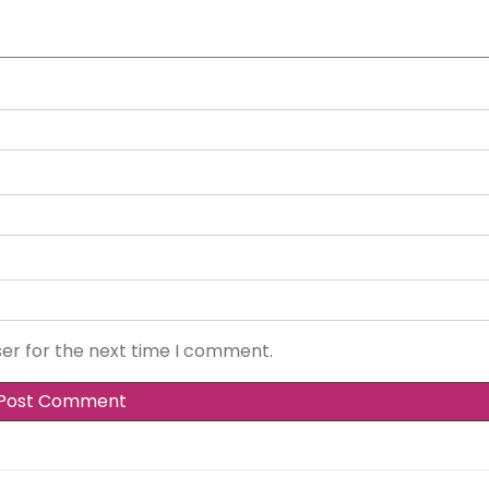
ser for the next time I comment.