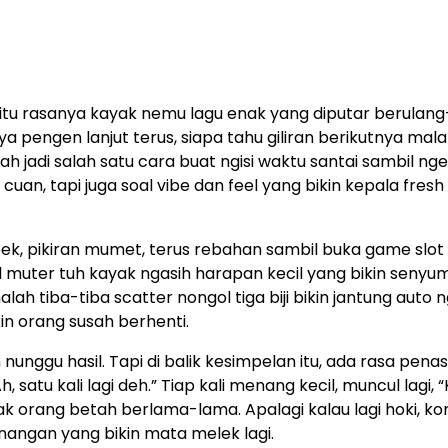
 itu rasanya kayak nemu lagu enak yang diputar berulang
pengen lanjut terus, siapa tahu giliran berikutnya mala
 jadi salah satu cara buat ngisi waktu santai sambil nge
uan, tapi juga soal vibe dan feel yang bikin kepala fresh 
pek, pikiran mumet, terus rebahan sambil buka game slot f
l muter tuh kayak ngasih harapan kecil yang bikin senyum
h tiba-tiba scatter nongol tiga biji bikin jantung auto n
in orang susah berhenti.
unggu hasil. Tapi di balik kesimpelan itu, ada rasa pena
h, satu kali lagi deh.” Tiap kali menang kecil, muncul lagi,
yak orang betah berlama-lama. Apalagi kalau lagi hoki, k
nangan yang bikin mata melek lagi.