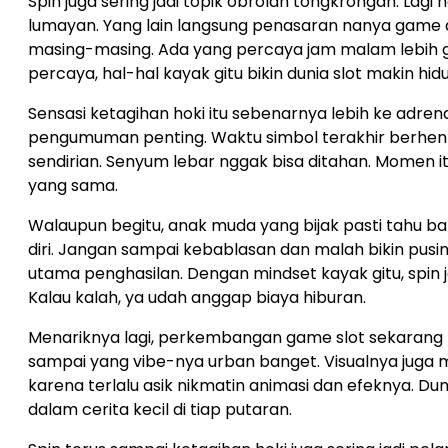
Spin juga sering jadi topik obrolan tongkrongan. Lag
lumayan. Yang lain langsung penasaran nanya game a
masing-masing. Ada yang percaya jam malam lebih ga
percaya, hal-hal kayak gitu bikin dunia slot makin hi
Sensasi ketagihan hoki itu sebenarnya lebih ke adrena
pengumuman penting. Waktu simbol terakhir berhenti
sendirian. Senyum lebar nggak bisa ditahan. Momen itu
yang sama.
Walaupun begitu, anak muda yang bijak pasti tahu bat
diri. Jangan sampai kebablasan dan malah bikin pusi
utama penghasilan. Dengan mindset kayak gitu, spin j
Kalau kalah, ya udah anggap biaya hiburan.
Menariknya lagi, perkembangan game slot sekarang m
sampai yang vibe-nya urban banget. Visualnya juga 
karena terlalu asik nikmatin animasi dan efeknya. Du
dalam cerita kecil di tiap putaran.