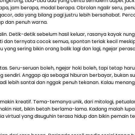
i nongkrong, tiba-tiba ada yang cerita semalem dapet jac
pa, jam berapa, modal berapa. Obrolan ngalir seru, penu
cor, ada yang bilang pagi justru lebih bersahabat. Per
dup dan penuh warna.
lin. Detik-detik sebelum hasil keluar, rasanya kayak nun
 dan ternyata cocok semua, spontan teriak kecil meskip
 yang sering bikin orang balik lagi dan lagi, ngejar peras
as. Seru-seruan boleh, ngejar hoki boleh, tapi tetap har
ng sendiri. Anggap aja sebagai hiburan berbayar, bukan 
adi lebih santai dan nggak penuh tekanan. Kalau menang,
akin kreatif. Tema-temanya unik, dari mitologi, petuala
makin niat, bikin betah berlama-lama. Kadang malah lup
nia virtual yang disuguhin terasa hidup dan bikin pemain 