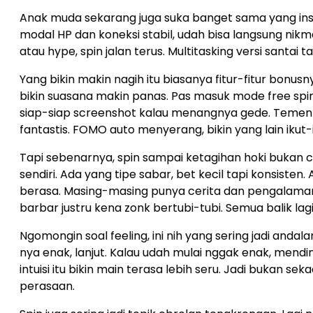
Anak muda sekarang juga suka banget sama yang insta
modal HP dan koneksi stabil, udah bisa langsung nikma
atau hype, spin jalan terus. Multitasking versi santai
Yang bikin makin nagih itu biasanya fitur-fitur bonusny
bikin suasana makin panas. Pas masuk mode free spin
siap-siap screenshot kalau menangnya gede. Temen-
fantastis. FOMO auto menyerang, bikin yang lain iku
Tapi sebenarnya, spin sampai ketagihan hoki bukan
sendiri. Ada yang tipe sabar, bet kecil tapi konsisten
berasa. Masing-masing punya cerita dan pengalaman 
barbar justru kena zonk bertubi-tubi. Semua balik lagi
Ngomongin soal feeling, ini nih yang sering jadi anda
nya enak, lanjut. Kalau udah mulai nggak enak, mend
intuisi itu bikin main terasa lebih seru. Jadi bukan s
perasaan.