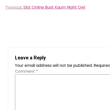
Post
Previous:
Slot Online Buat Kaum Night Owl
navigation
Leave a Reply
Your email address will not be published.
Required
Comment
*