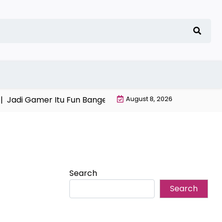
adi Gamer Itu Fun Banget |
Game Online Favorit Anak S
August 8, 2026
Search
Search