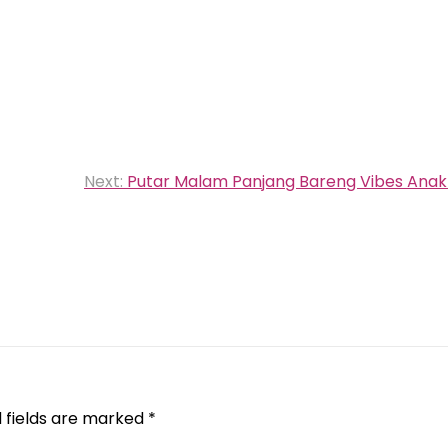
Next:
Putar Malam Panjang Bareng Vibes Ana
 fields are marked
*