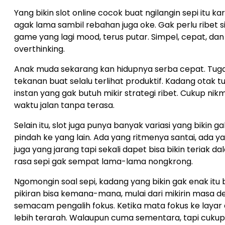
Yang bikin slot online cocok buat ngilangin sepi itu k
agak lama sambil rebahan juga oke. Gak perlu ribet si
game yang lagi mood, terus putar. Simpel, cepat, dan 
overthinking.
Anak muda sekarang kan hidupnya serba cepat. Tuga
tekanan buat selalu terlihat produktif. Kadang otak tu
instan yang gak butuh mikir strategi ribet. Cukup nikm
waktu jalan tanpa terasa.
Selain itu, slot juga punya banyak variasi yang biki
pindah ke yang lain. Ada yang ritmenya santai, ada ya
juga yang jarang tapi sekali dapet bisa bikin teriak da
rasa sepi gak sempat lama-lama nongkrong.
Ngomongin soal sepi, kadang yang bikin gak enak itu bu
pikiran bisa kemana-mana, mulai dari mikirin masa de
semacam pengalih fokus. Ketika mata fokus ke layar 
lebih terarah. Walaupun cuma sementara, tapi cukup 