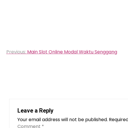
Post
Previous:
Main Slot Online Modal Waktu Senggang
navigation
Leave a Reply
Your email address will not be published.
Required
Comment
*