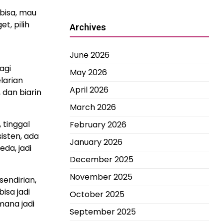
 bisa, mau
t, pilih
Archives
June 2026
agi
May 2026
larian
April 2026
 dan biarin
March 2026
 tinggal
February 2026
isten, ada
January 2026
eda, jadi
December 2025
November 2025
sendirian,
isa jadi
October 2025
mana jadi
September 2025