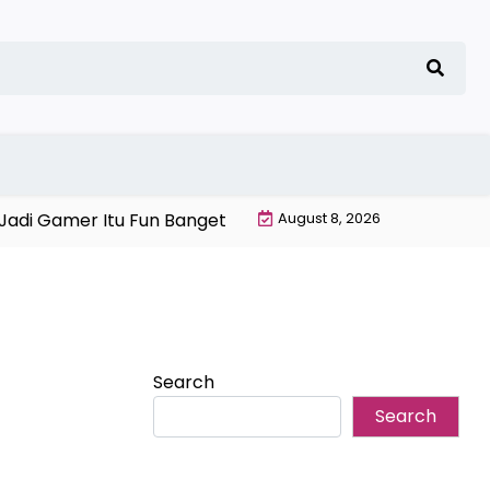
i Gamer Itu Fun Banget |
Game Online Favorit Anak San
August 8, 2026
Search
Search