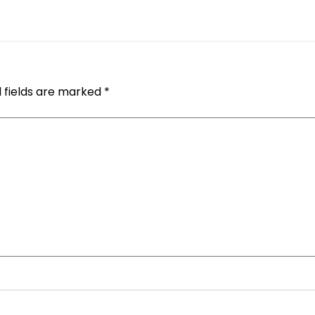
 fields are marked
*