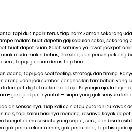
ntai tapi duit ngalir terus tiap hari? Zaman sekarang ud
 sampe malam buat dapetin gaji sebulan sekali, sekarang
et buat dapet cuan. Salah satunya ya lewat jackpot onli
anak muda makin bebas, fleksibel, dan penuh peluang ba
seru, tapi juga cuan deras tiap hari.
 doang, tapi juga soal feeling, strategi, dan timing. Ban
ian orang udah jadi sumber penghasilan tambahan yang 
i dompet digital makin tebal aja. Bayangin aja, lo lagi re
k gara-gara jackpot nyantol — siapa yang gak senyum leba
alah sensasinya. Tiap kali spin atau putaran itu kayak de
alin naik, tapi kalau hasilnya menang, rasanya kayak dape
anget sama sesuatu yang cepat, seru, dan bisa kasih h
 gak perlu keluar rumah, gak perlu ribet, tapi bisa jadi a