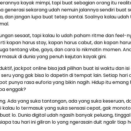
gerannya kayak mimpi, tapi buat sebagian orang itu realit
na generasi sekarang udah nemuin jalannya sendiri buat s
, dan jangan lupa buat tetep santai. Soalnya kalau udah
mal.
ungan sesaat, tapi kalau lo udah paham ritme dan feel-n
ti kapan harus stay, kapan harus cabut, dan kapan harus 
juga tentang vibe, gaya, dan cara lo nikmatin momen. A
rmasuk di dunia yang penuh kejutan kayak gini.
ktif, jackpot online bisa jadi pilihan buat isi waktu dan is
ru yang gak bisa lo dapetin di tempat lain. Setiap hari 
pot punya rasa euforia yang bikin nagih. Hidup itu emang
apa enggak?
ng. Ada yang suka tantangan, ada yang suka keseruan, d
 kalau lo termasuk yang suka sensasi cepat, gak monoto
buat lo. Dunia digital udah ngasih banyak peluang, tingga
pa tau hari ini giliran lo yang ngerasain duit ngalir tiap h