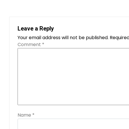
Leave a Reply
Your email address will not be published.
Required
Comment
*
Name
*