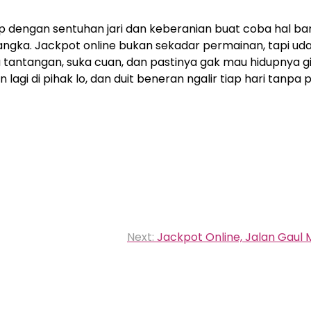
up dengan sentuhan jari dan keberanian buat coba hal bar
angka. Jackpot online bukan sekadar permainan, tapi uda
 tantangan, suka cuan, dan pastinya gak mau hidupnya gi
 lagi di pihak lo, dan duit beneran ngalir tiap hari tanpa p
Next:
Jackpot Online, Jalan Gaul 