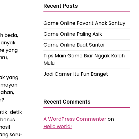
Recent Posts
Game Online Favorit Anak Santuy
Game Online Paling Asik
ah beda,
 banyak
Game Online Buat Santai
ne yang
Tips Main Game Biar Nggak Kalah
ru,
Mulu
Jadi Gamer Itu Fun Banget
yak yang
lumayan
bahan,
r?
Recent Comments
tik-detik
A WordPress Commenter
on
t bonus
Hello world!
asil
jang seru-