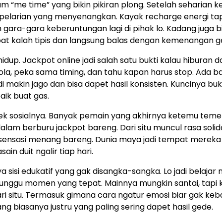
 “me time” yang bikin pikiran plong. Setelah seharian kerj
di pelarian yang menyenangkan. Kayak recharge energi tap
h gara-gara keberuntungan lagi di pihak lo. Kadang juga bi
mpat kalah tipis dan langsung balas dengan kemenangan g
up. Jackpot online jadi salah satu bukti kalau hiburan 
 pola, peka sama timing, dan tahu kapan harus stop. Ada 
 makin jago dan bisa dapet hasil konsisten. Kuncinya b
aik buat gas.
efek sosialnya. Banyak pemain yang akhirnya ketemu teme
lam berburu jackpot bareng. Dari situ muncul rasa solid
r sensasi menang bareng. Dunia maya jadi tempat mereka
ain duit ngalir tiap hari.
a sisi edukatif yang gak disangka-sangka. Lo jadi belajar 
ar nunggu momen yang tepat. Mainnya mungkin santai, tapi 
 dari situ. Termasuk gimana cara ngatur emosi biar gak ke
ng biasanya justru yang paling sering dapet hasil gede.