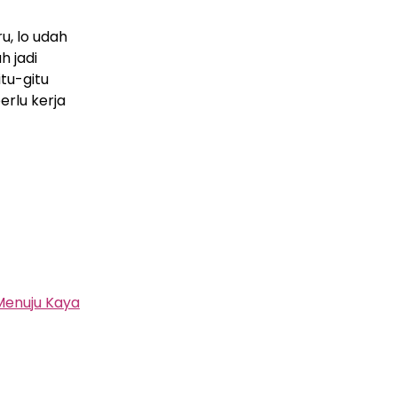
u, lo udah
h jadi
tu-gitu
erlu kerja
Menuju Kaya