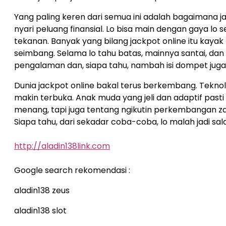
Yang paling keren dari semua ini adalah bagaimana j
nyari peluang finansial. Lo bisa main dengan gaya lo s
tekanan. Banyak yang bilang jackpot online itu kaya
seimbang. Selama lo tahu batas, mainnya santai, dan t
pengalaman dan, siapa tahu, nambah isi dompet juga
Dunia jackpot online bakal terus berkembang. Teknol
makin terbuka. Anak muda yang jeli dan adaptif pasti
menang, tapi juga tentang ngikutin perkembangan zam
Siapa tahu, dari sekadar coba-coba, lo malah jadi salah
http://aladin138link.com
Google search rekomendasi :
aladin138 zeus
aladin138 slot