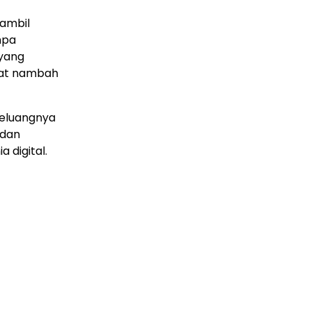
sambil
npa
 yang
buat nambah
peluangnya
 dan
 digital.