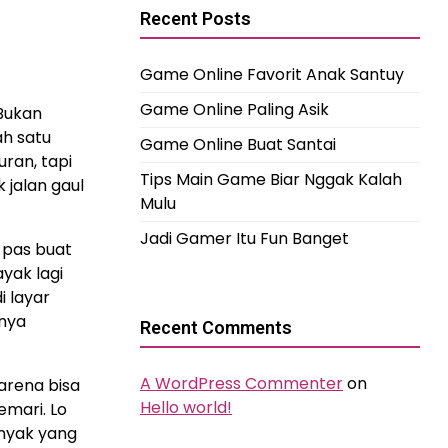
Recent Posts
Game Online Favorit Anak Santuy
Game Online Paling Asik
 Bukan
ah satu
Game Online Buat Santai
ran, tapi
Tips Main Game Biar Nggak Kalah
 jalan gaul
Mulu
Jadi Gamer Itu Fun Banget
 pas buat
yak lagi
i layar
lnya
Recent Comments
A WordPress Commenter
on
arena bisa
Hello world!
emari. Lo
anyak yang