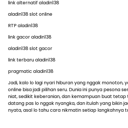
link alternatif aladin138
aladin138 slot online
RTP aladin138
link gacor aladin138
aladin138 slot gacor
link terbaru aladin138
pragmatic aladin138
Jadi, kalo lo lagi nyari hiburan yang nggak monoton, 
online bisa jadi pilihan seru. Dunia ini punya pesona
niat, sedikit keberanian, dan kemampuan buat tetap 
datang pas lo nggak nyangka, dan itulah yang bikin ja
nyata, asal lo tahu cara nikmatin setiap langkahnya 