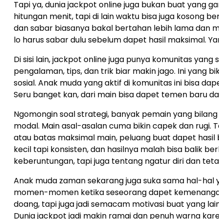
Tapi ya, dunia jackpot online juga bukan buat yang
hitungan menit, tapi di lain waktu bisa juga kosong be
dan sabar biasanya bakal bertahan lebih lama dan mak
lo harus sabar dulu sebelum dapet hasil maksimal. Y
Di sisi lain, jackpot online juga punya komunitas yan
pengalaman, tips, dan trik biar makin jago. Ini yang b
sosial. Anak muda yang aktif di komunitas ini bisa da
Seru banget kan, dari main bisa dapet temen baru 
Ngomongin soal strategi, banyak pemain yang bilang k
modal. Main asal-asalan cuma bikin capek dan rugi. T
atau batas maksimal main, peluang buat dapet hasil b
kecil tapi konsisten, dan hasilnya malah bisa balik ber
keberuntungan, tapi juga tentang ngatur diri dan teta
Anak muda zaman sekarang juga suka sama hal-hal yan
momen-momen ketika seseorang dapet kemenangan b
doang, tapi juga jadi semacam motivasi buat yang l
Dunia jackpot jadi makin ramai dan penuh warna karen