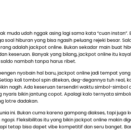
 anak muda udah nggak asing lagi sama kata “cuan instan”.
uga soal hiburan yang bisa ngasih peluang rejeki besar. Sal
rang adalah jackpot online. Bukan sekadar main buat hibu
an keseruan. Banyak yang bilang, jackpot online itu kayak
n saldo nambah tanpa harus ribet.
gen nyobain hal baru, jackpot online jadi tempat yang
etiap kali tombol spin ditekan, deg-degannya tuh real, ka
kin nagih. Ada keseruan tersendiri waktu simbol-simbol d
nyaris bikin jantung copot. Apalagi kalo ternyata simbo
g lotre dadakan.
nia ini. Bukan cuma karena gampang diakses, tapi juga k
opi. Fleksibilitas itu yang bikin jackpot online makin dig
tapi tetap bisa dapet vibe kompetitif dan seru banget. B