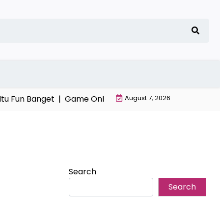
Fun Banget |
Game Online Favorit Anak Santuy |
August 7, 2026
Game Onl
Search
Search