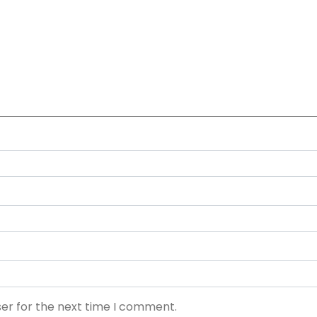
ser for the next time I comment.